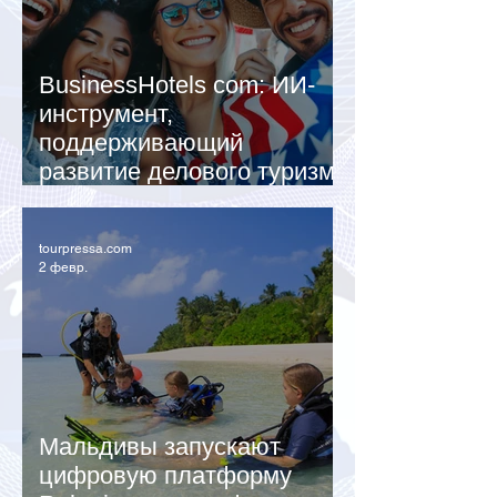
BusinessHotels com: ИИ-
инструмент,
поддерживающий
развитие делового туризма
в США
tourpressa.com
2 февр.
Мальдивы запускают
цифровую платформу