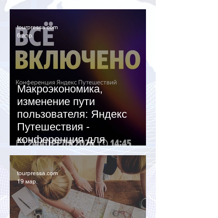
наценок
tourpressa.com
6 апр.
Макроэкономика,
изменение пути
пользователя: Яндекс
Путешествия -
конференция для
отельеров «Всё включено»
tourpressa.com
19 мар.