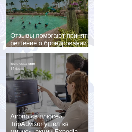
Отзывы помогают принять
решение о бронировании
каждому второму туристу
tourpressa.com
14 февр.
Airbnb «в плюсе»,
TripAdvisor ушел «в
минус», акции Expedia