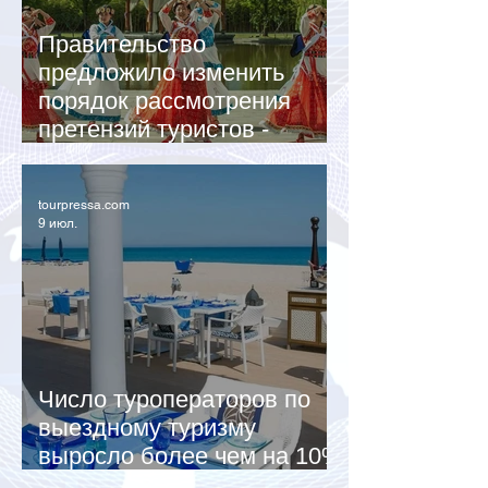
Правительство
предложило изменить
порядок рассмотрения
претензий туристов -
турагенты под ударом!
tourpressa.com
9 июл.
Число туроператоров по
выездному туризму
выросло более чем на 10%
к лету 2026 года