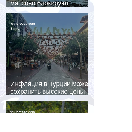
массово блокируют
переводы за туры
tourpressa.com
8 янв.
Инфляция в Турции может
сохранить высокие цены
на отдых летом
tourpressa.com
26 дек. 2025 г.