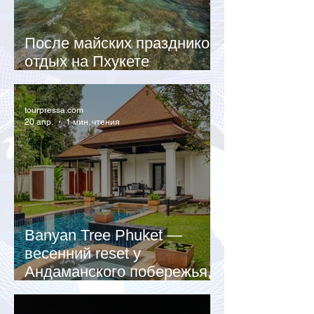
После майских праздников
отдых на Пхукете
дешевеет до 40%
tourpressa.com
20 апр.
1 мин. чтения
Banyan Tree Phuket —
весенний reset у
Андаманского побережья,
Таиланд