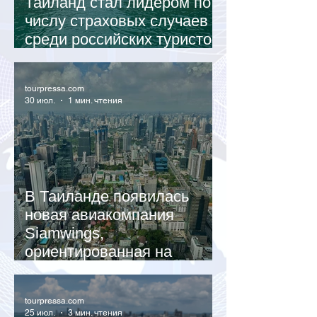
Таиланд стал лидером по
числу страховых случаев
среди российских туристов
в 2026 году
tourpressa.com
30 июл.
1 мин. чтения
В Таиланде появилась
новая авиакомпания
Siamwings,
ориентированная на
российских туристов
tourpressa.com
25 июл.
3 мин. чтения