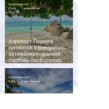
tourpressa.com
6 апр.
1 мин. чтения
Аэропорт Пхукета
готовится к внедрению
автоматизированной
системы паспортного
контроля
tourpressa.com
6 апр.
2 мин. чтения