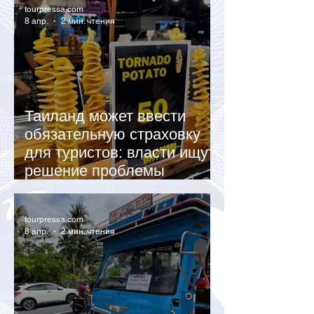
tourpressa.com
8 апр.
2 мин. чтения
Таиланд может ввести
обязательную страховку
для туристов: власти ищут
решение проблемы
неоплаченных счетов
tourpressa.com
8 апр.
2 мин. чтения