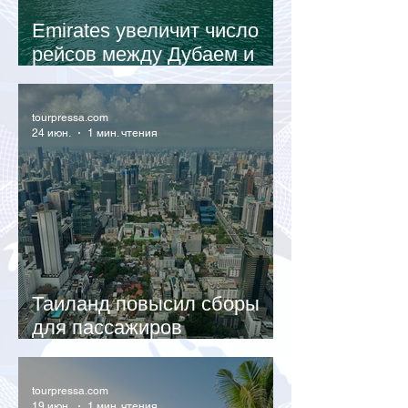
Emirates увеличит число
рейсов между Дубаем и
Пхукетом до трех в день
tourpressa.com
24 июн.
1 мин. чтения
Таиланд повысил сборы
для пассажиров
международных рейсов
tourpressa.com
19 июн.
1 мин. чтения