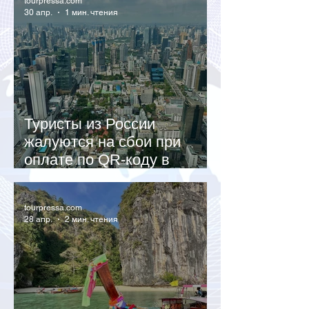
tourpressa.com
30 апр.
1 мин. чтения
Туристы из России
жалуются на сбои при
оплате по QR-коду в
Таиланде
tourpressa.com
28 апр.
2 мин. чтения