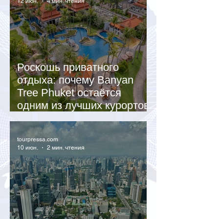
12 июн.
4 мин. чтения
Роскошь приватного
отдыха: почему Banyan
Tree Phuket остаётся
одним из лучших курортов
Таиланда
tourpressa.com
10 июн.
2 мин. чтения