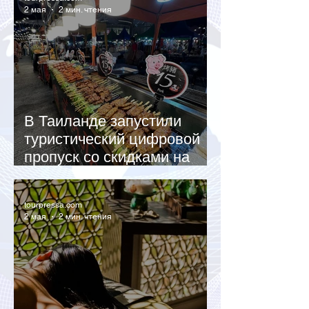
2 мая
2 мин. чтения
В Таиланде запустили
туристический цифровой
пропуск со скидками на
такси и еду
tourpressa.com
2 мая
2 мин. чтения