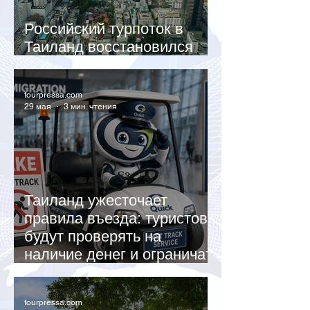
Российский турпоток в
Таиланд восстановился
после весеннего спада
tourpressa.com
29 мая
3 мин. чтения
Таиланд ужесточает
правила въезда: туристов
будут проверять на
наличие денег и ограничат
безвизовый режим
tourpressa.com