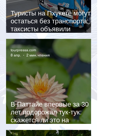
Туристы на Пхукете могут
остаться без транспорта:
таксисты объявили
забастовку
tourpressa.com
8 апр.
2 мин. чтения
В Паттайе впервые за 30
лет подорожал тук-тук:
скажется ли это на
туристах