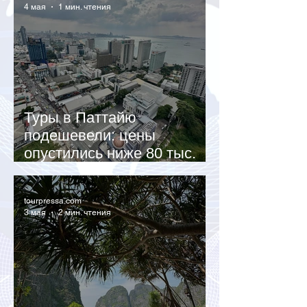
4 мая
1 мин. чтения
Туры в Паттайю
подешевели: цены
опустились ниже 80 тыс.
рублей за двоих
tourpressa.com
3 мая
2 мин. чтения