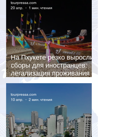
tourpressa.com
20 апр.
1 мин. чтения
На Пхукете резко выросли
сборы для иностранцев:
легализация проживания
подорожала вдвое
tourpressa.com
10 апр.
2 мин. чтения