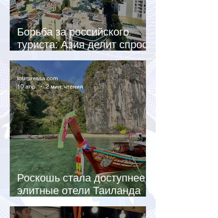
Борьба за российского
туриста: Азия делит спрос
на майские праздники
tourpressa.com
10 апр.
2 мин. чтения
Роскошь стала доступнее:
элитные отели Таиланда
снижают цены до 50%