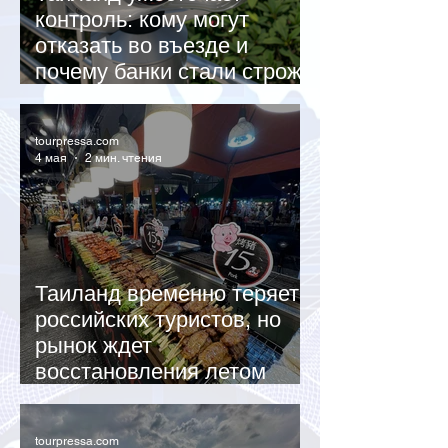
контроль: кому могут
отказать во въезде и
почему банки стали строже
к иностранцам
tourpressa.com
4 мая
2 мин. чтения
Таиланд временно теряет
российских туристов, но
рынок ждет
восстановления летом
2026 года
tourpressa.com