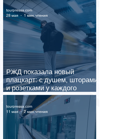
tourpressa.com
28 мая
1 мин. чтения
РЖД показала новый
плацкарт: с душем, шторами
и розетками у каждого
пассажира
tourpressa.com
11 мая
2 мин. чтения