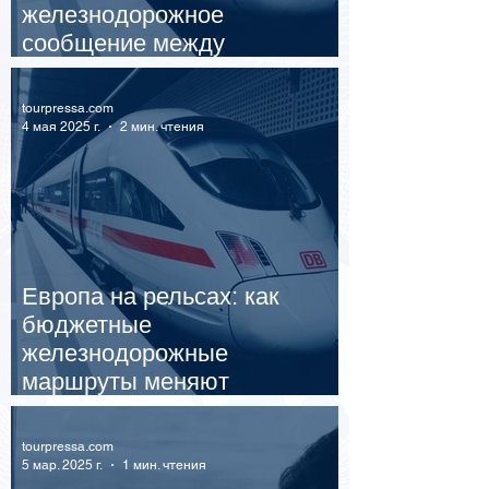
железнодорожное
сообщение между
столицами
tourpressa.com
4 мая 2025 г.
2 мин. чтения
Европа на рельсах: как
бюджетные
железнодорожные
маршруты меняют
туристическую карту региона
в 2025 году
tourpressa.com
5 мар. 2025 г.
1 мин. чтения