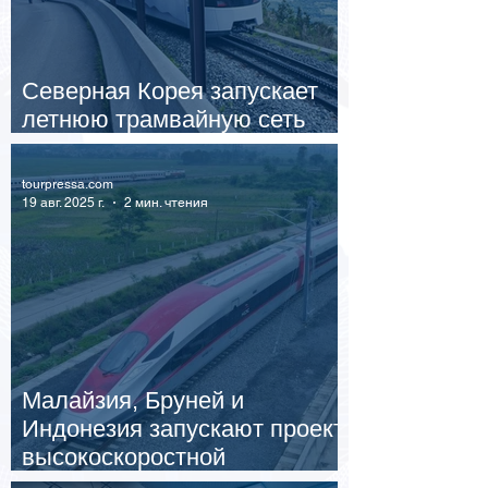
Северная Корея запускает
летнюю трамвайную сеть
вдоль пляжей Вонсан-Калма
tourpressa.com
19 авг. 2025 г.
2 мин. чтения
Малайзия, Бруней и
Индонезия запускают проект
высокоскоростной
магистрали через Борнео