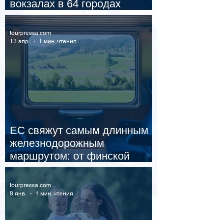
вокзалах в 64 городах
России
tourpressa.com
13 апр.
1 мин. чтения
ЕС свяжут самым длинным
железнодорожным
маршрутом: от финской
Лапландии до Португалии
tourpressa.com
8 янв.
1 мин. чтения