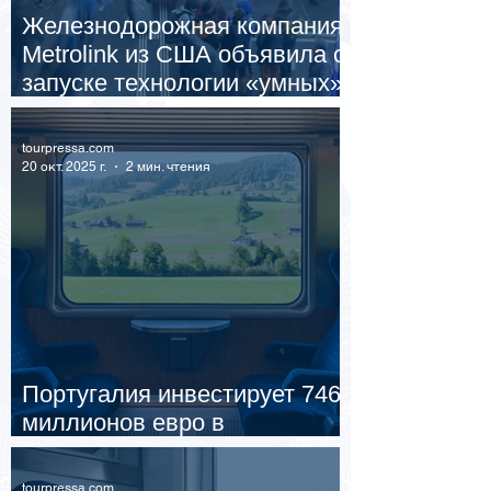
Железнодорожная компания
Metrolink из США объявила о
запуске технологии «умных»
переездов
tourpressa.com
20 окт. 2025 г.
2 мин. чтения
Португалия инвестирует 746
миллионов евро в
современные электропоезда
tourpressa.com