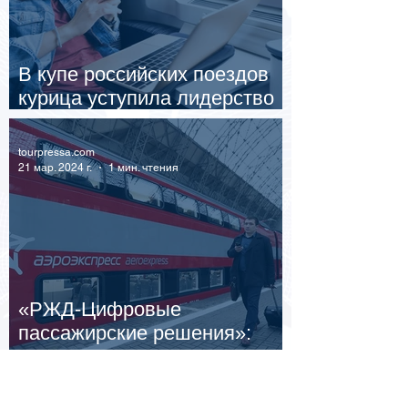
В купе российских поездов
курица уступила лидерство
пюре с котлетой
tourpressa.com
21 мар. 2024 г.
1 мин. чтения
«РЖД-Цифровые
пассажирские решения»:
страхование для
путешественников от
опозданий на поезд: