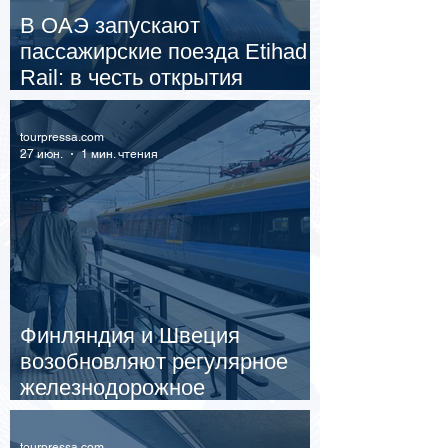
В ОАЭ запускают
пассажирские поезда Etihad
Rail: в честь открытия
билеты подешевели вдвое
tourpressa.com
27 июн.
1 мин. чтения
Финляндия и Швеция
возобновляют регулярное
железнодорожное
сообщение
tourpressa.com