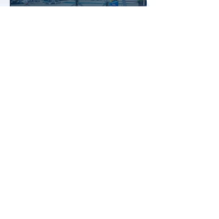
Доходы туристической отрасли
Турции снизились на 2,6% во
втором квартале 2026 года
АТОР: аномальная жара не
снизила интерес россиян к
летнему отдыху в Европе