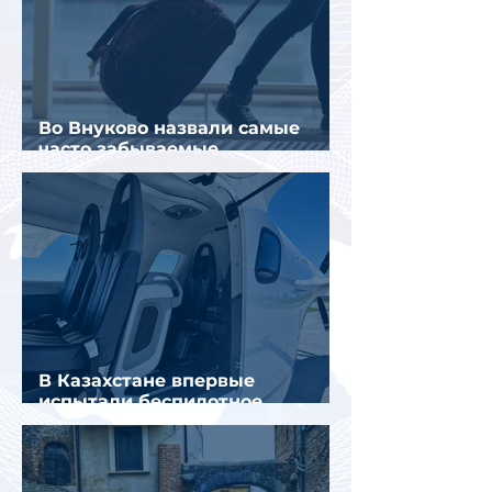
Во Внуково назвали самые
часто забываемые
пассажирами вещи
В Казахстане впервые
испытали беспилотное
аэротакси с пассажирами