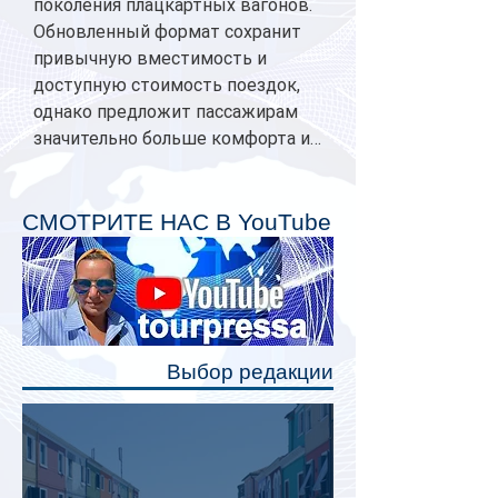
поколения плацкартных вагонов.
Обновленный формат сохранит
привычную вместимость и
доступную стоимость поездок,
однако предложит пассажирам
значительно больше комфорта и
личного пространства. Серийное
производство новых вагонов
планируется начать в 2027 году.
СМОТРИТЕ НАС В YouTube
Одним из главных нововведений
станут индивидуальные шторки у
каждого спального места. Они
позволят пассажирам закрыть свою
полку во время сна или отдыха,
Выбор редакции
создав ощуще