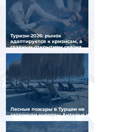
Туризм-2026: рынок
адаптируется к кризисам, а
главным открытием сезона
стал Вьетнам
Лесные пожары в Турции не
затронули курорты Антальи и
Муглы