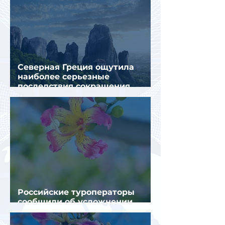
Северная Греция ощутила
наиболее серьезные
последствия сокращения
турпотока из России
Российские туроператоры
сообщили об усложнении
получения виз в Грецию