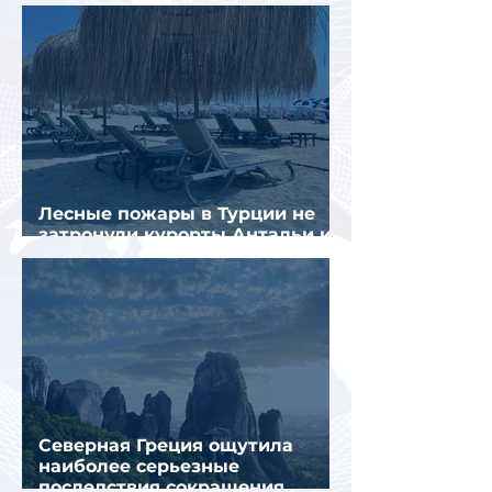
стал Вьетнам
Лесные пожары в Турции не
затронули курорты Антальи и
Муглы
Северная Греция ощутила
наиболее серьезные
последствия сокращения