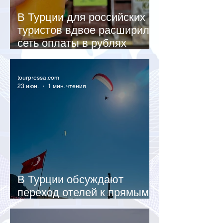
В Турции для российских
туристов вдвое расширили
сеть оплаты в рублях
через СБП
tourpressa.com
23 июн.
1 мин. чтения
В Турции обсуждают
переход отелей к прямым
продажам