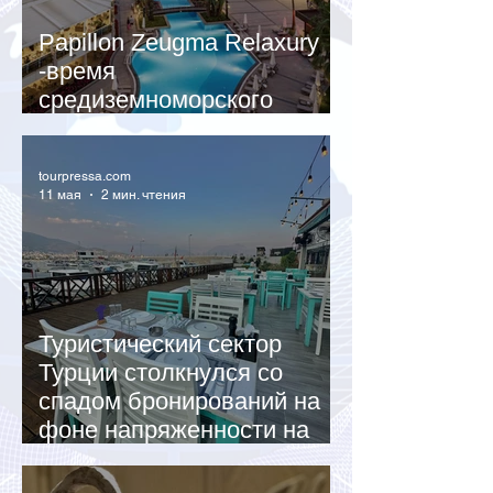
Papillon Zeugma Relaxury
-время
средиземноморского
отдыха
tourpressa.com
11 мая
2 мин. чтения
Туристический сектор
Турции столкнулся со
спадом бронирований на
фоне напряженности на
Ближнем Востоке