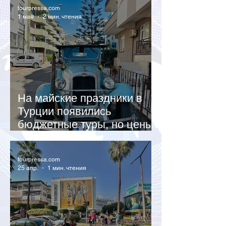
tourpressa.com
1 мая
2 мин. чтения
На майские праздники в
Турции появились
бюджетные туры, но цены
растут после выходных
tourpressa.com
25 апр.
1 мин. чтения