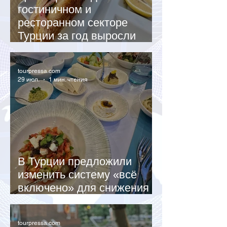
гостиничном и
ресторанном секторе
Турции за год выросли
почти на 32%
tourpressa.com
29 июл.
1 мин. чтения
В Турции предложили
изменить систему «всё
включено» для снижения
стоимости отдыха
tourpressa.com