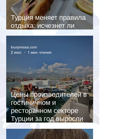
Турция меняет правила
отдыха: исчезнет ли
система all inclusive
tourpressa.com
2 июл.
1 мин. чтения
Цены производителей в
гостиничном и
ресторанном секторе
Турции за год выросли
почти на 32%