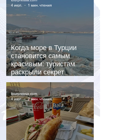
tourpressa.com
4 июл.
1 мин. чтения
Когда море в Турции
становится самым
красивым: туристам
раскрыли секрет
бирюзовой воды
tourpressa.com
4 июл.
2 мин. чтения