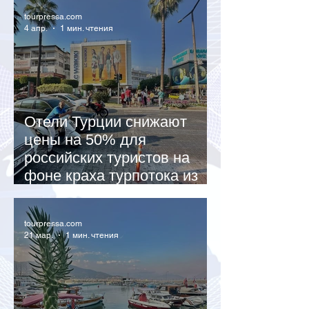
tourpressa.com
4 апр.
1 мин. чтения
Отели Турции снижают
цены на 50% для
российских туристов на
фоне краха турпотока из
Европы
tourpressa.com
21 мар.
1 мин. чтения