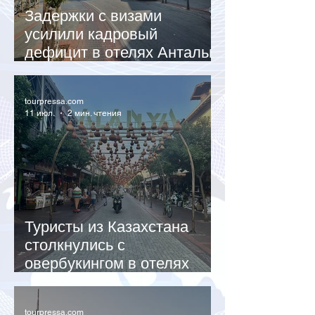
Задержки с визами
усилили кадровый
дефицит в отелях Антальи
в пик турсезона
tourpressa.com
11 июл.
2 мин. чтения
Туристы из Казахстана
столкнулись с
овербукингом в отелях
Турции
tourpressa.com