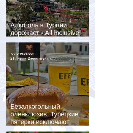
Алкоголь в Турции
дорожает - All inclusive
становится невыгодным
tourpressa.com
21 янв.
2 мин. чтения
Безалкогольный
оленклюзив. Турецкие
пятёрки исключают
алкоголь.