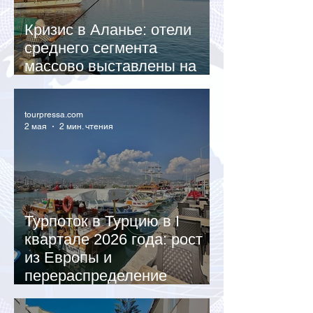
Кризис в Аланье: отели
среднего сегмента
массово выставлены на
продажу
tourpressa.com
2 мая
2 мин. чтения
Турпоток в Турцию в I
квартале 2026 года: рост
из Европы и
перераспределение
российских туристов