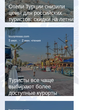
Отели Турции снизили
цены для российских
туристов: скидки на летний
отдых достигают 20%
tourpressa.com
5 июл.
2 мин. чтения
Туристы все чаще
выбирают более
доступные курорты
Антальи