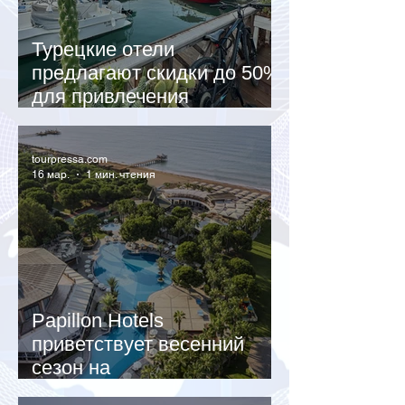
Турецкие отели
предлагают скидки до 50%
для привлечения
российских туристов
tourpressa.com
16 мар.
1 мин. чтения
Papillon Hotels
приветствует весенний
сезон на
Средиземноморье