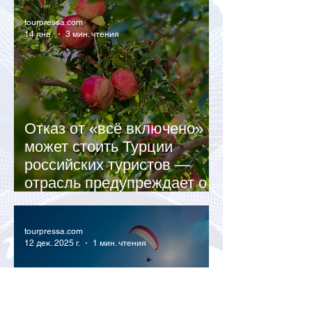
tourpressa.com
14 янв.
3 мин. чтения
Отказ от «всё включено»
может стоить Турции
российских туристов —
отрасль предупреждает о
рисках
tourpressa.com
12 дек. 2025 г.
1 мин. чтения