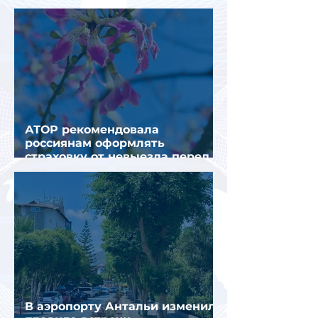
получения виз в Грецию
АТОР рекомендовала
россиянам оформлять
страховку от невыезда перед
поездкой в Грецию
В аэропорту Антальи изменили