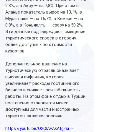
2,3%, а в Аксу — на 7,8%. При этом в 
Аланье показатель вырос на 13,1%, в 
Муратпаше — на 16,7%, в Кемере — на 
8,8%, а в Коньяалты — сразу на 50,2%. 
Эти данные подтверждают смещение 
туристического спроса в сторону 
более доступных по стоимости 
курортов.
Дополнительное давление на 
туристическую отрасль оказывает 
высокая инфляция, которая 
увеличивает расходы гостиничного 
бизнеса и снижает рентабельность 
работы. На этом фоне отдых в Турции 
постепенно становится менее 
доступным для части иностранных 
туристов, включая россиян.
https://youtu.be/O2OlAPAkAtg?si=-