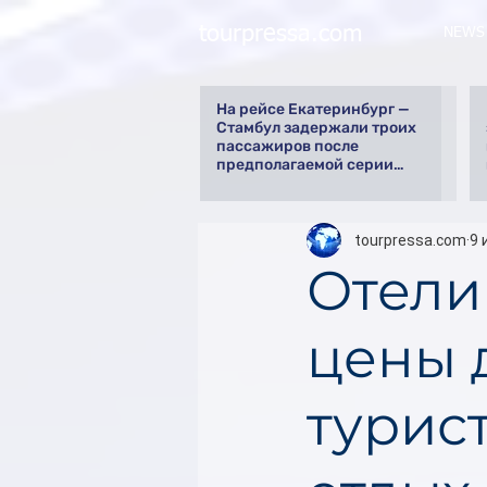
tourpressa.com
NEWS
На рейсе Екатеринбург —
Стамбул задержали троих
пассажиров после
предполагаемой серии
краж
tourpressa.com
9 
Отели
цены 
турис