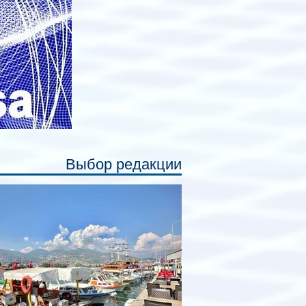
ссажирам закрыть свою полку во
емя сна или отдыха, создав ощуще
Выбор редакции