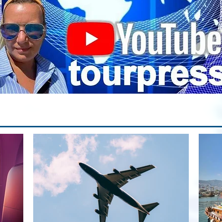
па
вр