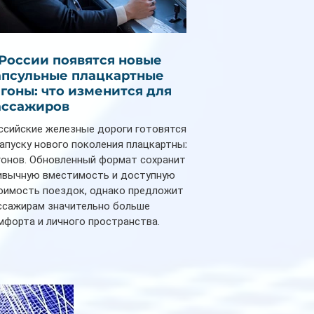
 России появятся новые
апсульные плацкартные
агоны: что изменится для
ассажиров
ссийские железные дороги готовятся
запуску нового поколения плацкартных
гонов. Обновленный формат сохранит
ивычную вместимость и доступную
оимость поездок, однако предложит
ссажирам значительно больше
мфорта и личного пространства.
рийное производство новых вагонов
анируется начать в 2027 году. Одним из
авных нововведений станут
дивидуальные шторки у каждого
ального места. Они позволят