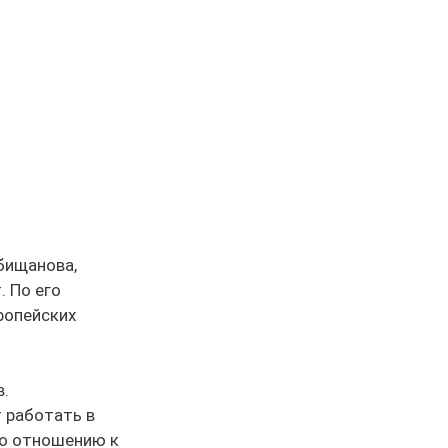
бищанова, 
 По его 
ропейских 
в.
 работать в 
по отношению к 