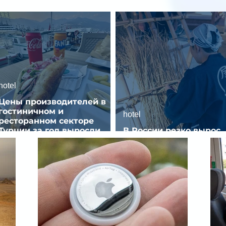
hotel
Цены производителей в
гостиничном и
hotel
ресторанном секторе
Турции за год выросли
В России резко вырос
почти на 32%
спрос на отели без зве