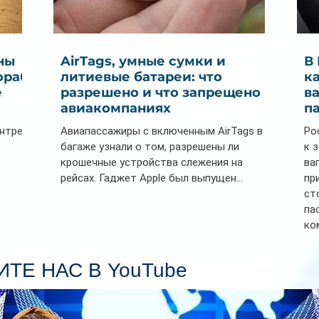
ны
AirTags, умные сумки и
В
ораб
литиевые батареи: что
к
е
разрешено и что запрещено в
в
авиакомпаниях
п
ентре
Авиапассажиры с включенным AirTags в
Ро
багаже узнали о том, разрешены ли
к 
крошечные устройства слежения на
ва
рейсах. Гаджет Apple был выпущен...
пр
ст
па
ко
Се
пл
ТЕ НАС В YouTube
гл
ин
сп