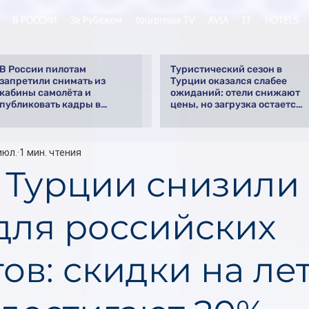
В РОССИИ
За Рубежом
tourpressa TV
AVIA
IT
HOTELS
В России пилотам
Туристический сезон в
запретили снимать из
Турции оказался слабее
кабины самолёта и
ожиданий: отели снижают
публиковать кадры в
цены, но загрузка остается
интернете
низкой
июл.
1 мин. чтения
 Турции снизили
для российских
тов: скидки на ле