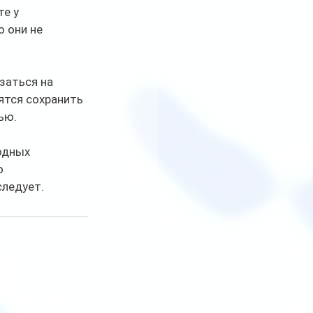
е у 
 они не 
заться на 
ятся сохранить 
ью.
одных 
о 
следует.