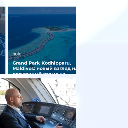
hotel
Grand Park Kodhipparu,
Maldives: новый взгляд на
роскошный отдых на
зд
Мальдивах