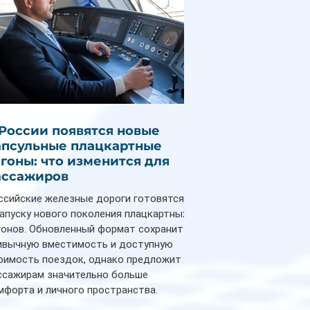
 России появятся новые
апсульные плацкартные
агоны: что изменится для
ассажиров
ссийские железные дороги готовятся
запуску нового поколения плацкартных
гонов. Обновленный формат сохранит
ивычную вместимость и доступную
оимость поездок, однако предложит
ссажирам значительно больше
мфорта и личного пространства.
рийное производство новых вагонов