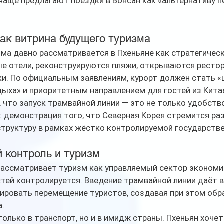
чаще предлагают поездки в Вонсан как «альтернативу 
ак витрина будущего туризма
ма давно рассматривается в Пхеньяне как стратегическ
е отели, реконструируются пляжи, открываются рестор
и. По официальным заявлениям, курорт должен стать «
ха» и приоритетным направлением для гостей из Китая
что запуск трамвайной линии — это не только удобство,
 демонстрация того, что Северная Корея стремится ра
труктуру в рамках жёстко контролируемой государств
й контроль и туризм
ассматривает туризм как управляемый сектор экономик
стей контролируется. Введение трамвайной линии даёт 
ировать перемещение туристов, создавая при этом обр
.
только в транспорт, но и в имидж страны. Пхеньян хочет