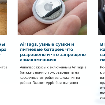
ны
AirTags, умные сумки и
В
ораб
литиевые батареи: что
к
е
разрешено и что запрещено в
в
авиакомпаниях
п
ентре
Авиапассажиры с включенным AirTags в
Ро
багаже узнали о том, разрешены ли
к 
крошечные устройства слежения на
ва
рейсах. Гаджет Apple был выпущен...
пр
ст
па
ко
Се