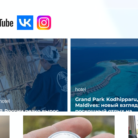
hotel
Grand Park Kodhipparu,
hotel
Maldives: новый взгляд
В России резко вырос
роскошный отдых на
спрос на отели без звезд
Мальдивах