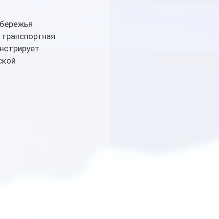
обережья 
 транспортная 
нстрирует 
ской 