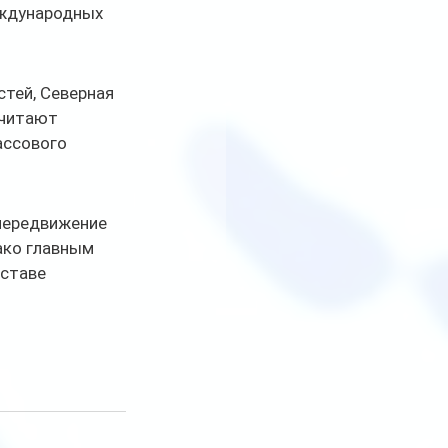
еждународных 
тей, Северная 
считают 
ассового 
 передвижение 
ако главным 
ставе 