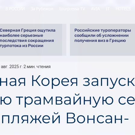
В РОССИИ
За Рубежом
tourpressa TV
AVIA
IT
HOTELS
Северная Греция ощутила
Российские туроператоры
наиболее серьезные
сообщили об усложнении
последствия сокращения
получения виз в Грецию
турпотока из России
 авг. 2025 г.
2 мин. чтения
ная Корея запуск
ю трамвайную се
 пляжей Вонсан-