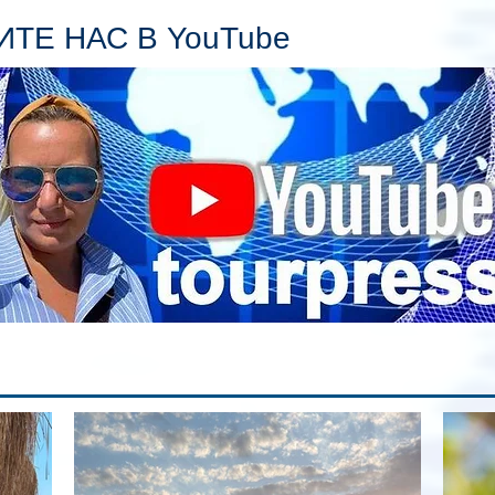
пл
ТЕ НАС В YouTube
гл
ин
сп
па
вр