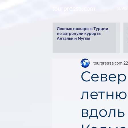
tourpressa.com
NEWS
Лесные пожары в Турции
не затронули курорты
Антальи и Муглы
tourpressa.com
22
Север
летню
вдоль