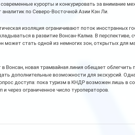
 современные курорты и конкурировать за внимание м
т аналитик по Северо-Восточной Азии Кэн Ли.
тическая изоляция ограничивают поток иностранных гос
ладываться в развитие Вонсан-Калма. В перспективе, 
он может стать одной из немногих зон, открытых для м
т в Вонсан, новая трамвайная линия обещает облегчить
дать дополнительные возможности для экскурсий. Одн
прос доступа: пока туризм в КНДР возможен лишь в со
п и через ограниченное число туроператоров.