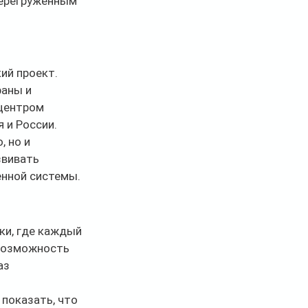
перегруженным 
ий проект. 
аны и 
центром 
 и России.
 но и 
звивать 
енной системы.
и, где каждый 
возможность 
аз 
 показать, что 