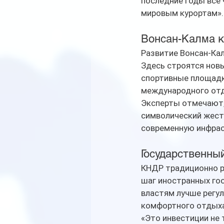
последние годы всё 
мировым курортам».
Вонсан-Калма к
Развитие Вонсан-Кал
Здесь строятся новы
спортивные площадк
международного отды
Эксперты отмечают, 
символический жест:
современную инфрас
Государственны
КНДР традиционно р
шаг иностранных го
властям лучше регул
комфортного отдыха
«Это инвестиции не 