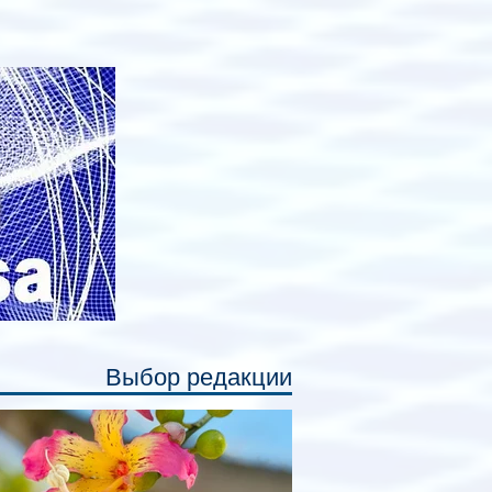
анируется начать в 2027 году. Одним из
авных нововведений станут
дивидуальные шторки у каждого
ального места. Они позволят
ссажирам закрыть свою полку во
емя сна или отдыха, создав ощуще
Выбор редакции