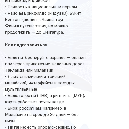
китайская, индийская
• Близость к национальным паркам
• Районы Брикфилдс (индуизм), Букит 
Бинтанг (шопинг), Чайна-таун
Финиш путешествия, но можно 
продолжить — до Сингапура.
Как подготовиться:
• Билеты: бронируйте заранее — онлайн 
или через приложение железных дорог 
Таиланда или Малайзии
• Язык: английский и тайский/
малайский; интерфейсы в поездах 
мультиязычные
• Валюта: баты (THB) и ринггиты (MYR); 
карта работает почти везде
• Виза: россиянам, например, в 
Малайзию на срок до 30 дней — без 
визы
• Питание: есть onboard-сервис, но 