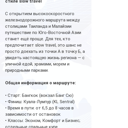
стиле slow travel
С открытием высокоскоростного 
железнодорожного маршрута между 
столицами Таиланда и Малайзии 
путешествие по Юго-Восточной Азии 
станет ещё проще. Для тех, кто 
предпочитает slow travel, это шанс не 
просто доехать из точки А в точку Б, а 
увидеть настоящую жизнь региона — с 
уличной едой, храмами, морем и 
природными парками.
Общая информация о маршруте:
• Старт: Бангкок (вокзал Банг Сю)
• Финиш: Куала-Лумпур (KL Sentral)
• Время в пути: от 6,5 до 8 часов в 
зависимости от остановок
• Классы: Эконом, Комфорт и Бизнес; 
отдельные спальные купе