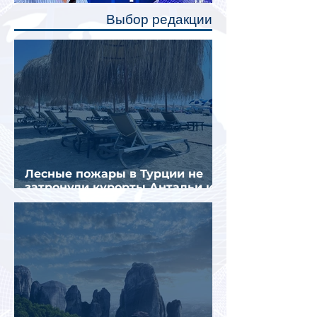
полку во время сна или отдыха,
Выбор редакции
создав ощуще
Лесные пожары в Турции не
затронули курорты Антальи и
Муглы