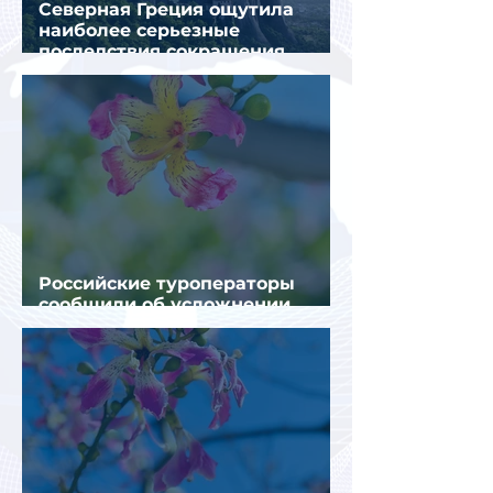
Северная Греция ощутила
наиболее серьезные
последствия сокращения
турпотока из России
Российские туроператоры
сообщили об усложнении
получения виз в Грецию