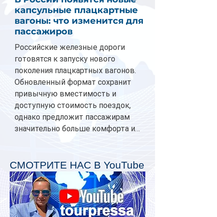
капсульные плацкартные
вагоны: что изменится для
пассажиров
Российские железные дороги
готовятся к запуску нового
поколения плацкартных вагонов.
Обновленный формат сохранит
привычную вместимость и
доступную стоимость поездок,
однако предложит пассажирам
значительно больше комфорта и
личного пространства. Серийное
производство новых вагонов
планируется начать в 2027 году.
СМОТРИТЕ НАС В YouTube
Одним из главных нововведений
станут индивидуальные шторки у
каждого спального места. Они
позволят пассажирам закрыть свою