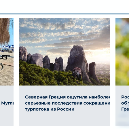
Северная Греция ощутила наиболее
Ро
и Муглы
серьезные последствия сокращения
об
турпотока из России
Гр