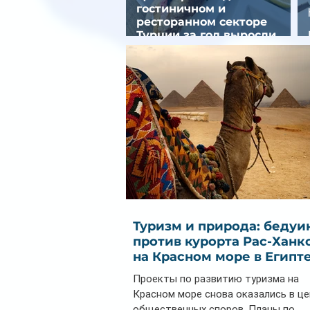
гостиничном и
ресторанном секторе
Турции за год выросли
почти на 32%
Туризм и природа: бедуи
против курорта Рас-Ханк
на Красном море в Египт
Проекты по развитию туризма на
Красном море снова оказались в ц
общественных споров. Планы по