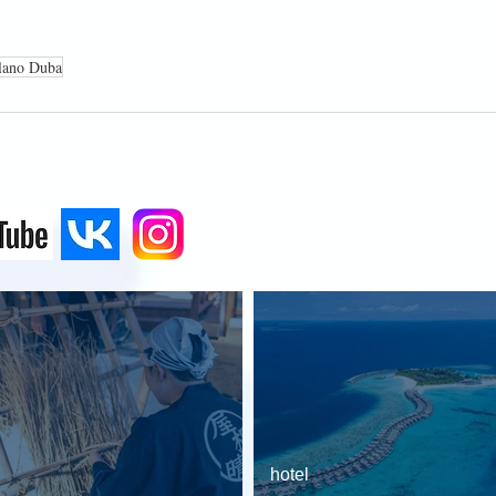
lano Duba
hotel