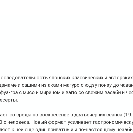
оследовательность японских классических и авторских
дамаме и сашими из аками магуро с юдзу понзу до чава
фуа-гра с мисо и мирином и вагю со свежим васаби и че
есерты. 
ет со среды по воскресенье в два вечерних сеанса (19:0
0 с человека. Новый формат усиливает гастрономическ
вляет к ней ещё один приватный и по-настоящему незаб