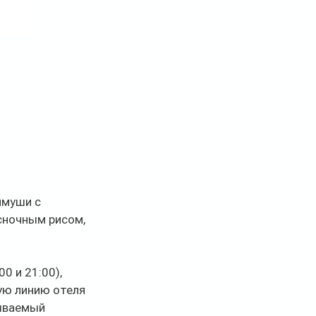
 
нмуши с 
сночным рисом, 
0 и 21:00), 
ую линию отеля 
ываемый 