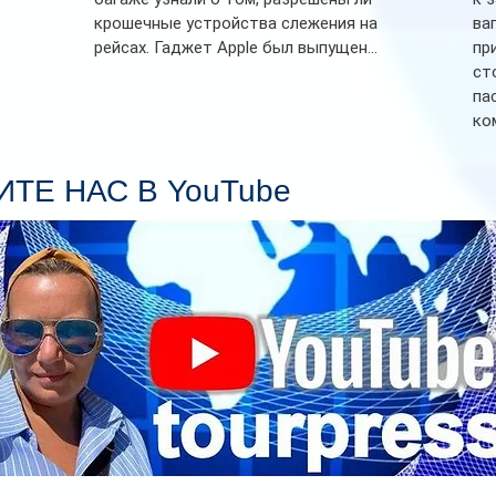
крошечные устройства слежения на
ва
рейсах. Гаджет Apple был выпущен...
пр
ст
па
ко
Се
пл
ТЕ НАС В YouTube
гл
ин
сп
па
вр