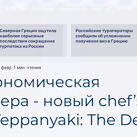
В РОССИИ
За Рубежом
tourpressa TV
AVIA
IT
HOTELS
Северная Греция ощутила
Российские туроператоры
наиболее серьезные
сообщили об усложнении
последствия сокращения
получения виз в Грецию
турпотока из России
 февр.
1 мин. чтения
ономическая
ра - новый chef’
Teppanyaki: The D