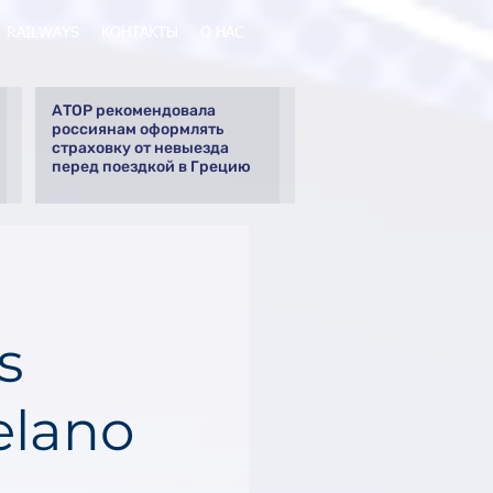
RAILWAYS
КОНТАКТЫ
О НАС
АТОР рекомендовала
россиянам оформлять
страховку от невыезда
перед поездкой в Грецию
s
elano