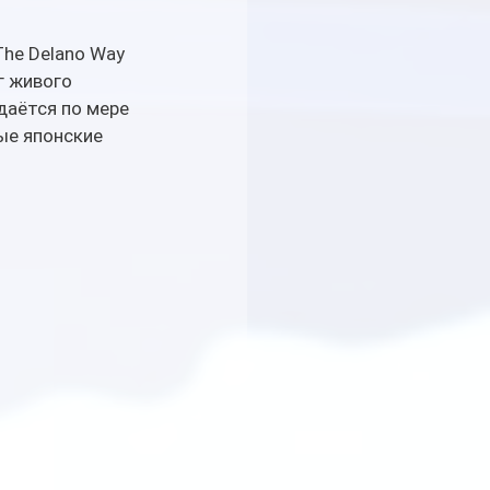
The Delano Way 
г живого 
аётся по мере 
ые японские 