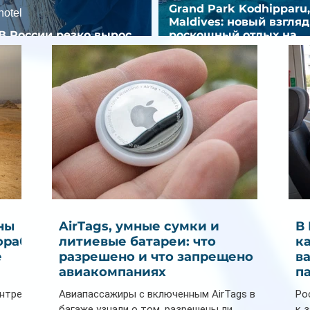
Grand Park Kodhipparu,
hotel
Maldives: новый взгляд
В России резко вырос
роскошный отдых на
спрос на отели без звезд
Мальдивах
ны
AirTags, умные сумки и
В
ораб
литиевые батареи: что
к
е
разрешено и что запрещено в
в
авиакомпаниях
п
ентре
Авиапассажиры с включенным AirTags в
Ро
багаже узнали о том, разрешены ли
к 