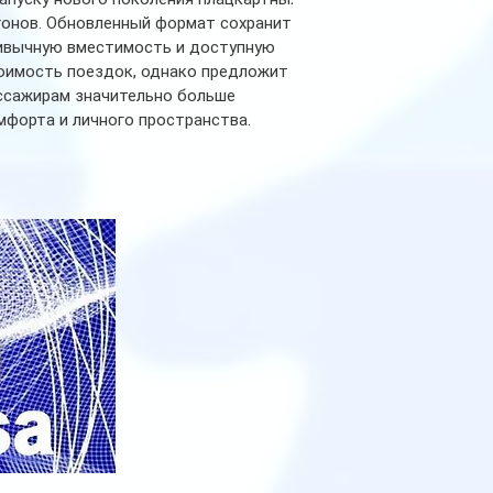
гонов. Обновленный формат сохранит
ивычную вместимость и доступную
оимость поездок, однако предложит
ссажирам значительно больше
мфорта и личного пространства.
рийное производство новых вагонов
анируется начать в 2027 году. Одним из
авных нововведений станут
дивидуальные шторки у каждого
ального места. Они позволят
ссажирам закрыть свою полку во
емя сна или отдыха, создав ощуще