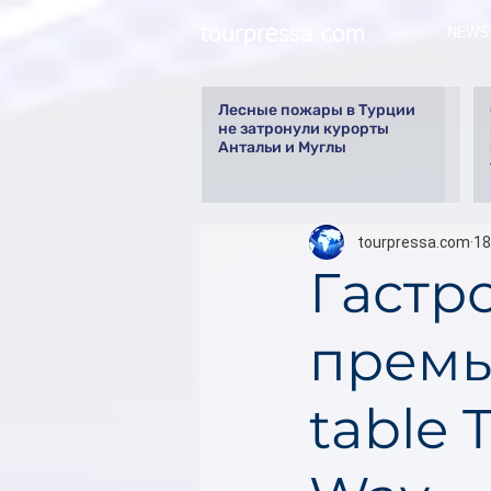
tourpressa.com
NEWS
Лесные пожары в Турции
не затронули курорты
Антальи и Муглы
tourpressa.com
18
Гастр
премье
table 