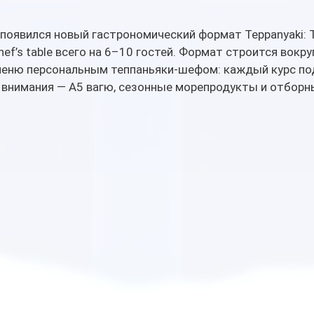
i появился новый гастрономический формат Teppanyaki: 
ef’s table всего на 6–10 гостей. Формат строится вокру
меню персональным теппаньяки-шефом: каждый курс под
е внимания — A5 вагю, сезонные морепродукты и отборн