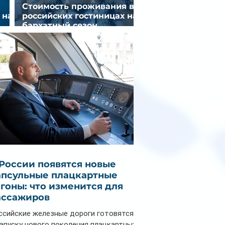
Стоимость проживания в
 на
российских гостиницах на
бархатный сезон
снизилась на 9%
 России появятся новые
апсульные плацкартные
агоны: что изменится для
ассажиров
ссийские железные дороги готовятся
запуску нового поколения плацкартных