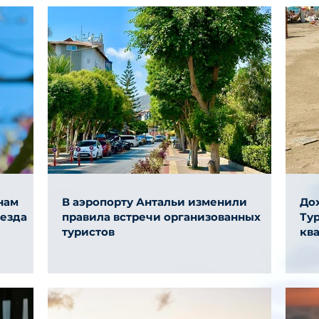
нам
В аэропорту Антальи изменили
До
ыезда
правила встречи организованных
Тур
туристов
ква