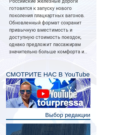
Российские железные дороги
готовятся к запуску нового
поколения плацкартных вагонов.
Обновленный формат сохранит
привычную вместимость и
доступную стоимость поездок,
однако предложит пассажирам
значительно больше комфорта и
личного пространства. Серийное
производство новых вагонов
планируется начать в 2027 году.
СМОТРИТЕ НАС В YouTube
Одним из главных нововведений
станут индивидуальные шторки у
каждого спального места. Они
позволят пассажирам закрыть свою
полку во время сна или отдыха,
Выбор редакции
создав ощуще