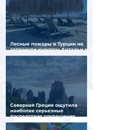
Лесные пожары в Турции не
затронули курорты Антальи и
Муглы
Северная Греция ощутила
наиболее серьезные
последствия сокращения
турпотока из России