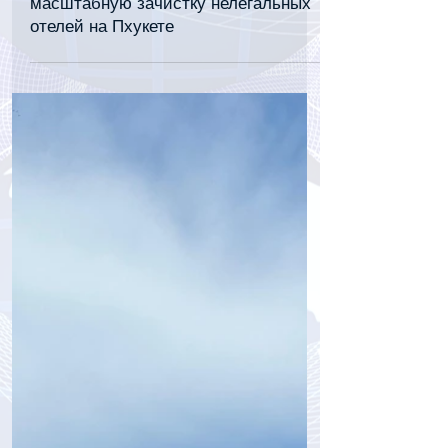
tourpressa.com
25 июл.
3 мин. чтения
Власти Таиланда начали
масштабную зачистку нелегальных
отелей на Пхукете