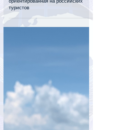
tourpressa.com
30 июл.
1 мин. чтения
В Таиланде появилась новая
авиакомпания Siamwings,
ориентированная на российских
туристов