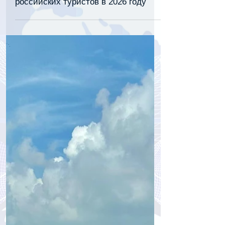
tourpressa.com
3 дня назад
1 мин. чтения
Таиланд стал лидером по числу
страховых случаев среди
российских туристов в 2026 году