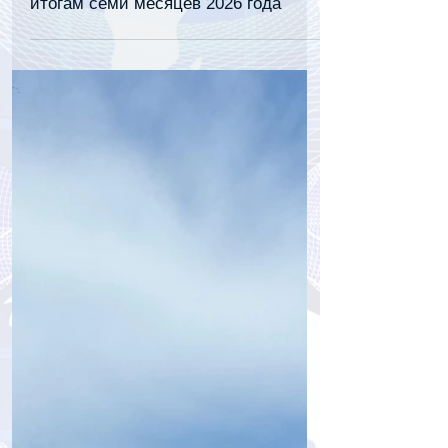
Россия вошла в топ-4 крупнейших
туристических рынков Таиланда по
итогам семи месяцев 2026 года