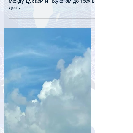
tourpressa.com
7 июл.
1 мин. чтения
Emirates увеличит число рейсов
между Дубаем и Пхукетом до трех в
день