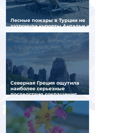
Лесные пожары в Турции не
затронули курорты Антальи и
Муглы
Северная Греция ощутила
наиболее серьезные
последствия сокращения
турпотока из России