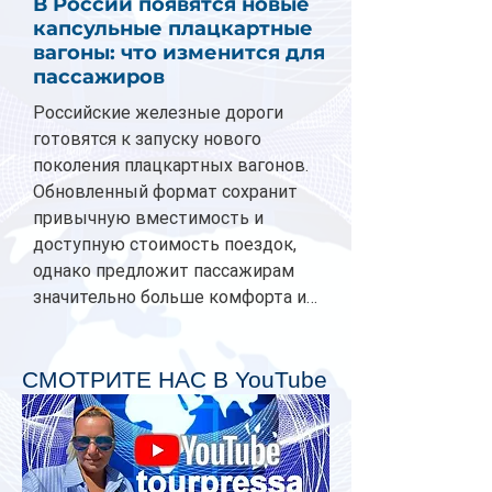
В России появятся новые
капсульные плацкартные
вагоны: что изменится для
пассажиров
Российские железные дороги
готовятся к запуску нового
поколения плацкартных вагонов.
Обновленный формат сохранит
привычную вместимость и
доступную стоимость поездок,
однако предложит пассажирам
значительно больше комфорта и
личного пространства. Серийное
производство новых вагонов
планируется начать в 2027 году.
СМОТРИТЕ НАС В YouTube
Одним из главных нововведений
станут индивидуальные шторки у
каждого спального места. Они
позволят пассажирам закрыть свою