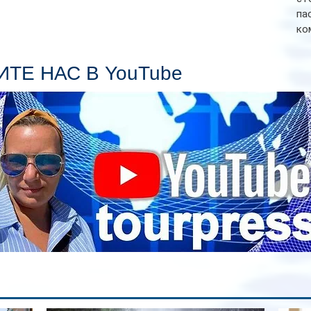
па
ко
Се
пл
ТЕ НАС В YouTube
гл
ин
сп
па
вр