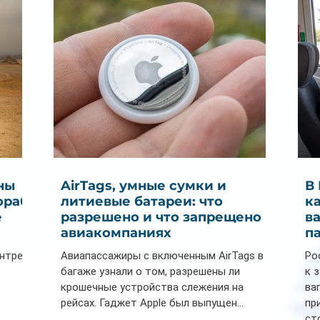
спрос на отели без звезд
Мальдивах
ны
AirTags, умные сумки и
В
ораб
литиевые батареи: что
к
е
разрешено и что запрещено в
в
авиакомпаниях
п
ентре
Авиапассажиры с включенным AirTags в
Ро
багаже узнали о том, разрешены ли
к 
крошечные устройства слежения на
ва
рейсах. Гаджет Apple был выпущен...
пр
ст