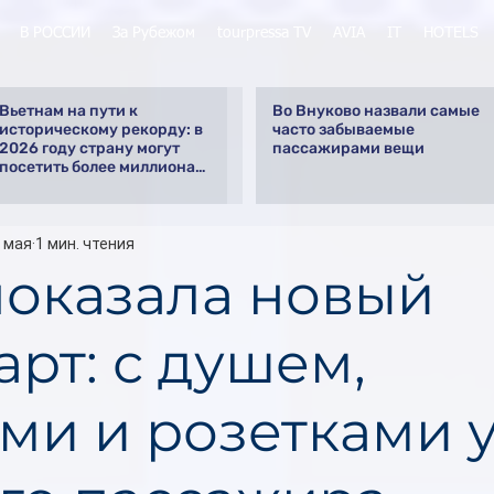
В РОССИИ
За Рубежом
tourpressa TV
AVIA
IT
HOTELS
Вьетнам на пути к
Во Внуково назвали самые
историческому рекорду: в
часто забываемые
2026 году страну могут
пассажирами вещи
посетить более миллиона
российских туристов
 мая
1 мин. чтения
оказала новый
рт: с душем,
ми и розетками 