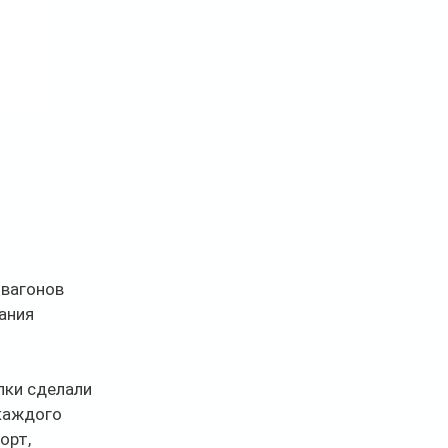
вагонов 
ания 
ки сделали 
каждого 
орт, 