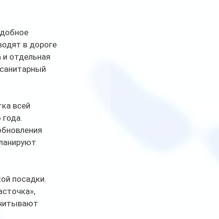
удобное 
одят в дороге 
 и отдельная 
 санитарный 
ка всей 
 года.
бновления 
ланируют 
ой посадки. 
сточка», 
считывают 