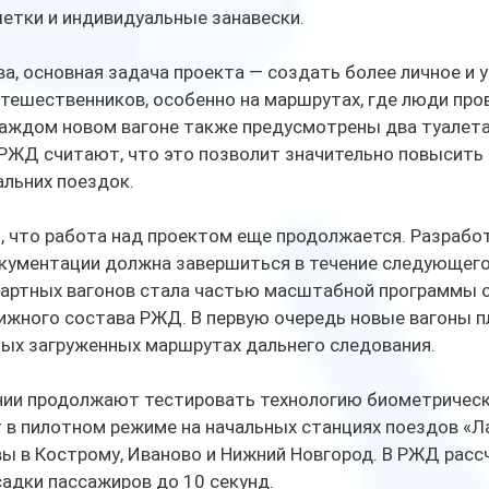
етки и индивидуальные занавески.
а, основная задача проекта — создать более личное и 
тешественников, особенно на маршрутах, где люди пров
каждом новом вагоне также предусмотрены два туалета
 РЖД считают, что это позволит значительно повысить
альних поездок.
, что работа над проектом еще продолжается. Разработ
кументации должна завершиться в течение следующего
артных вагонов стала частью масштабной программы о
ижного состава РЖД. В первую очередь новые вагоны п
мых загруженных маршрутах дальнего следования.
ании продолжают тестировать технологию биометрическ
 в пилотном режиме на начальных станциях поездов «Ла
ы в Кострому, Иваново и Нижний Новгород. В РЖД рас
адки пассажиров до 10 секунд. 