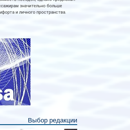
ссажирам значительно больше
мфорта и личного пространства.
рийное производство новых вагонов
анируется начать в 2027 году. Одним из
авных нововведений станут
дивидуальные шторки у каждого
ального места. Они позволят
ссажирам закрыть свою полку во
емя сна или отдыха, создав ощуще
Выбор редакции