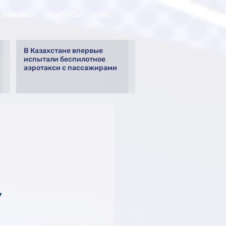
RAILWAYS
КОНТАКТЫ
О НАС
В Казахстане впервые
испытали беспилотное
аэротакси с пассажирами
у