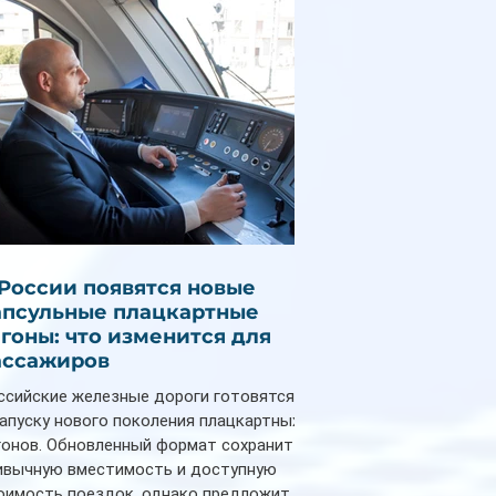
снизилась на 9%
 России появятся новые
апсульные плацкартные
агоны: что изменится для
ассажиров
ссийские железные дороги готовятся
запуску нового поколения плацкартных
гонов. Обновленный формат сохранит
ивычную вместимость и доступную
оимость поездок, однако предложит