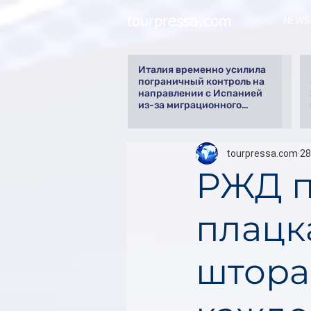
tourpressa.com
NEWS
Италия временно усилила
пограничный контроль на
направлении с Испанией
из-за миграционного
кризиса
tourpressa.com
28
РЖД п
плацка
штора