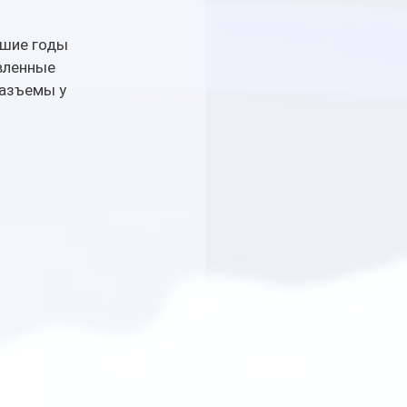
шие годы 
вленные 
азъемы у 