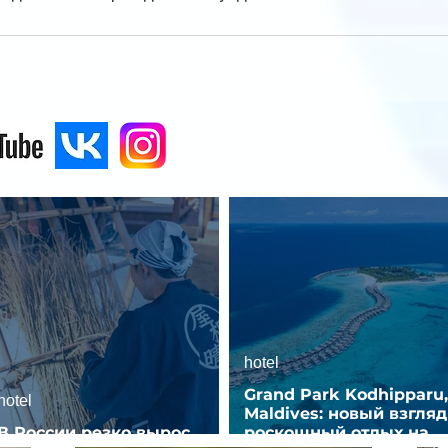
hotel
Grand Park Kodhipparu,
hotel
Maldives: новый взгляд
В России резко вырос
роскошный отдых на