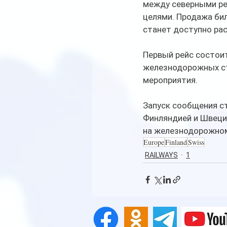
между северными рег
целями. Продажа бил
станет доступно ра
Первый рейс состоит
железнодорожных ст
мероприятия.
Запуск сообщения с
Финляндией и Швеци
на железнодорожном
Europe
Finland
Swiss
RAILWAYS
1