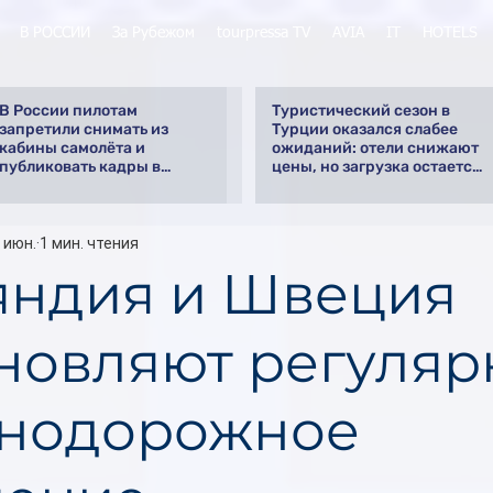
В РОССИИ
За Рубежом
tourpressa TV
AVIA
IT
HOTELS
В России пилотам
Туристический сезон в
запретили снимать из
Турции оказался слабее
кабины самолёта и
ожиданий: отели снижают
публиковать кадры в
цены, но загрузка остается
интернете
низкой
 июн.
1 мин. чтения
ндия и Швеция
новляют регуляр
нодорожное