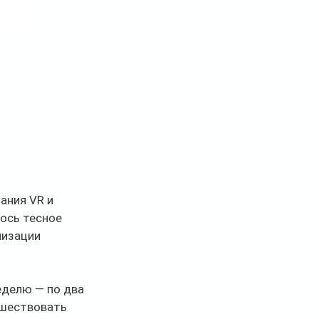
ания VR и 
ось тесное 
низации 
еделю — по два 
ешествовать 