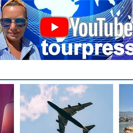
па
вр