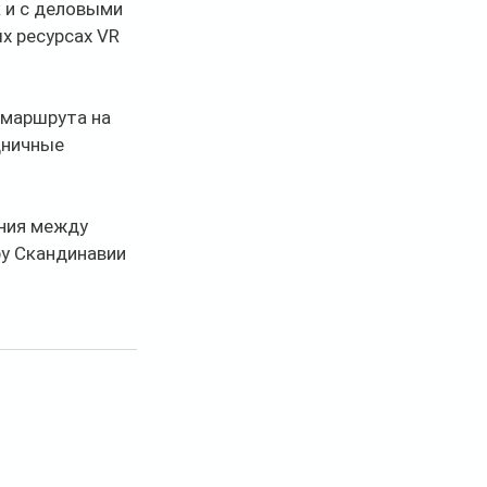
 и с деловыми 
х ресурсах VR 
 маршрута на 
дничные 
ния между 
у Скандинавии 