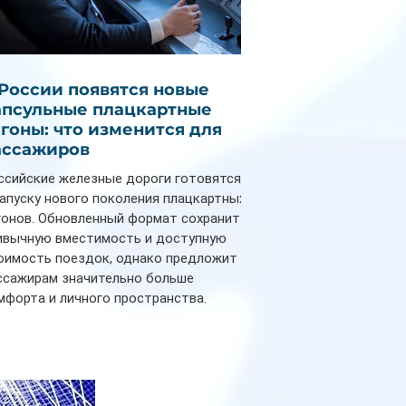
 России появятся новые
апсульные плацкартные
агоны: что изменится для
ассажиров
ссийские железные дороги готовятся
запуску нового поколения плацкартных
гонов. Обновленный формат сохранит
ивычную вместимость и доступную
оимость поездок, однако предложит
ссажирам значительно больше
мфорта и личного пространства.
рийное производство новых вагонов
анируется начать в 2027 году. Одним из
авных нововведений станут
дивидуальные шторки у каждого
ального места. Они позволят