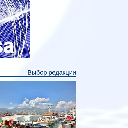
ссажирам закрыть свою полку во
емя сна или отдыха, создав ощуще
Выбор редакции