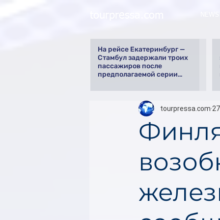
tourpressa.com
NEWS
На рейсе Екатеринбург —
Стамбул задержали троих
пассажиров после
предполагаемой серии
краж
tourpressa.com
27
Финля
возоб
желез