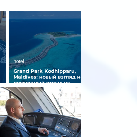
hotel
Grand Park Kodhipparu,
Maldives: новый взгляд на
роскошный отдых на
зд
Мальдивах