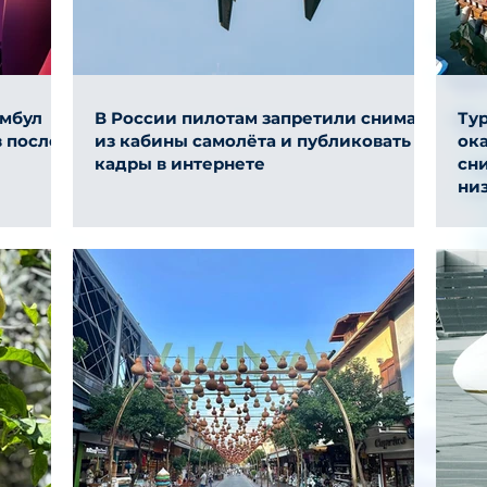
амбул
В России пилотам запретили снимать
Ту
 после
из кабины самолёта и публиковать
ок
кадры в интернете
сни
ни