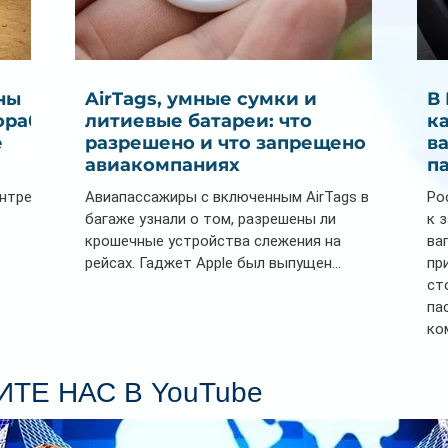
ны
AirTags, умные сумки и
В
ораб
литиевые батареи: что
к
е
разрешено и что запрещено в
в
авиакомпаниях
п
ентре
Авиапассажиры с включенным AirTags в
Ро
багаже узнали о том, разрешены ли
к 
крошечные устройства слежения на
ва
рейсах. Гаджет Apple был выпущен...
пр
ст
па
ко
Се
пл
ТЕ НАС В YouTube
гл
ин
сп