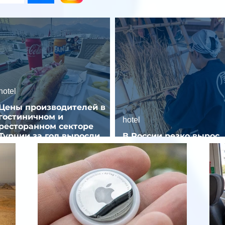
hotel
Цены производителей в
гостиничном и
hotel
ресторанном секторе
Турции за год выросли
В России резко вырос
почти на 32%
спрос на отели без зве