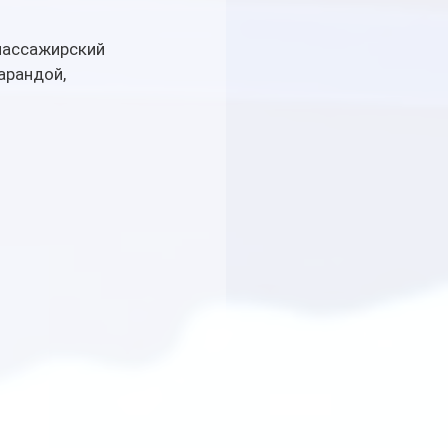
пассажирский 
арандой, 