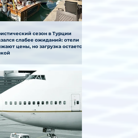
ристический сезон в Турции
азался слабее ожиданий: отели
жают цены, но загрузка остается
зкой