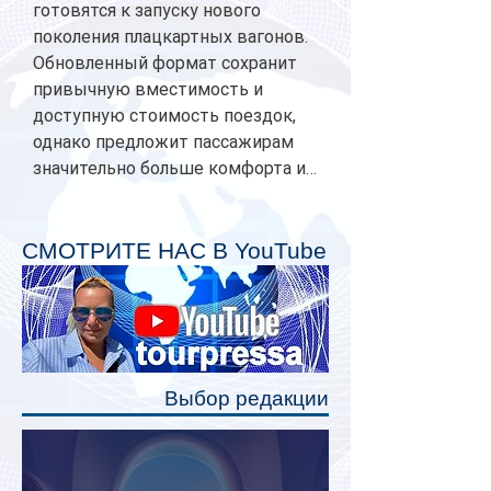
готовятся к запуску нового
поколения плацкартных вагонов.
Обновленный формат сохранит
привычную вместимость и
доступную стоимость поездок,
однако предложит пассажирам
значительно больше комфорта и
личного пространства. Серийное
производство новых вагонов
планируется начать в 2027 году.
СМОТРИТЕ НАС В YouTube
Одним из главных нововведений
станут индивидуальные шторки у
каждого спального места. Они
позволят пассажирам закрыть свою
полку во время сна или отдыха,
Выбор редакции
создав ощуще