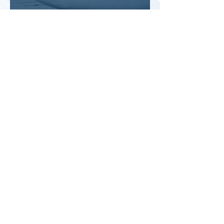
Цены на авиабилеты в России
растут, но рост цен
сдерживают зарубежные
конкуренты
Рост стоимости отдыха в
Турции меняет предпочтения
туристов