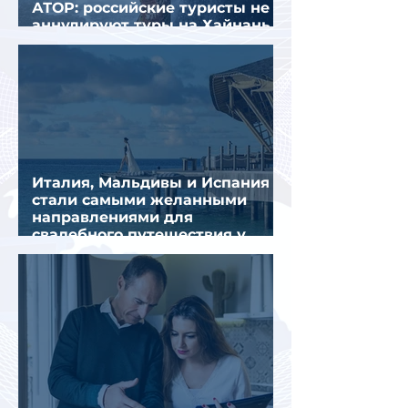
АТОР: российские туристы не
аннулируют туры на Хайнань
из-за тайфуна «Дельфин»
Италия, Мальдивы и Испания
стали самыми желанными
направлениями для
свадебного путешествия у
россиян