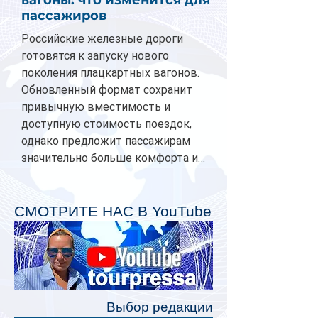
пассажиров
Российские железные дороги
готовятся к запуску нового
поколения плацкартных вагонов.
Обновленный формат сохранит
привычную вместимость и
доступную стоимость поездок,
однако предложит пассажирам
значительно больше комфорта и
личного пространства. Серийное
производство новых вагонов
планируется начать в 2027 году.
СМОТРИТЕ НАС В YouTube
Одним из главных нововведений
станут индивидуальные шторки у
каждого спального места. Они
позволят пассажирам закрыть свою
полку во время сна или отдыха,
Выбор редакции
создав ощуще