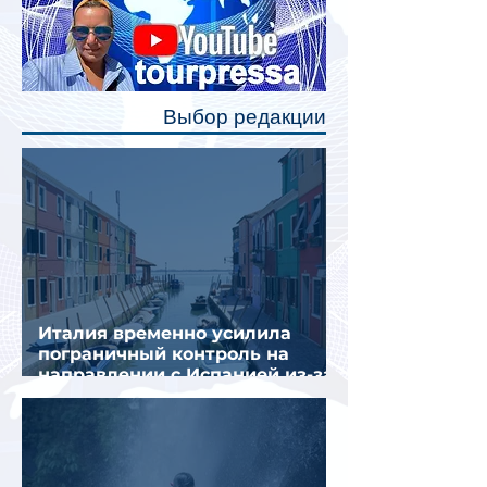
станут индивидуальные шторки у
каждого спального места. Они
позволят пассажирам закрыть свою
полку во время сна или отдыха,
Выбор редакции
создав ощуще
Италия временно усилила
пограничный контроль на
направлении с Испанией из-за
миграционного кризиса