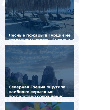
Лесные пожары в Турции не
затронули курорты Антальи и
Муглы
Северная Греция ощутила
наиболее серьезные
последствия сокращения
турпотока из России