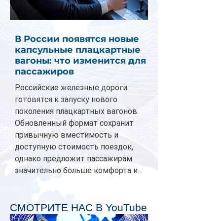
В России появятся новые
капсульные плацкартные
вагоны: что изменится для
пассажиров
Российские железные дороги
готовятся к запуску нового
поколения плацкартных вагонов.
Обновленный формат сохранит
привычную вместимость и
доступную стоимость поездок,
однако предложит пассажирам
значительно больше комфорта и
личного пространства. Серийное
производство новых вагонов
планируется начать в 2027 году.
СМОТРИТЕ НАС В YouTube
Одним из главных нововведений