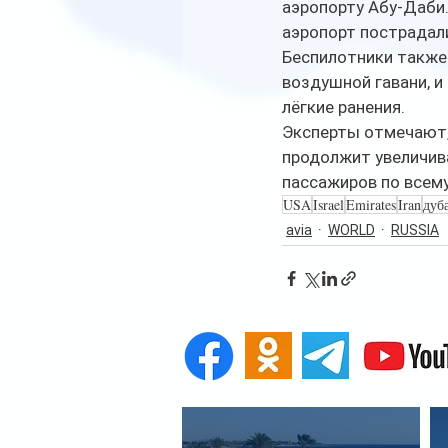
аэропорту Абу-Даби.
аэропорт пострадал
Беспилотники также 
воздушной гавани, и
лёгкие ранения.
Эксперты отмечают, 
продолжит увеличива
пассажиров по всему
USA
Israel
Emirates
Iran
дуб
avia
WORLD
RUSSIA