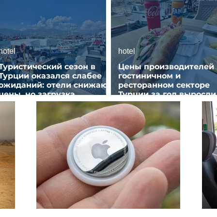
hotel
hotel
Туристический сезон в
Цены производителей 
Турции оказался слабее
гостиничном и
ожиданий: отели снижают
ресторанном секторе
цены, но загрузка
Турции за год выросли
остается низкой
почти на 32%