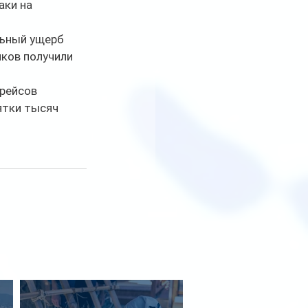
ки на 
льный ущерб 
ков получили 
рейсов 
ятки тысяч 