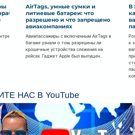
ны
AirTags, умные сумки и
В
ораб
литиевые батареи: что
к
е
разрешено и что запрещено в
в
авиакомпаниях
п
ентре
Авиапассажиры с включенным AirTags в
Ро
багаже узнали о том, разрешены ли
к 
крошечные устройства слежения на
ва
рейсах. Гаджет Apple был выпущен...
пр
ст
па
ко
Се
пл
ТЕ НАС В YouTube
гл
ин
сп
па
вр