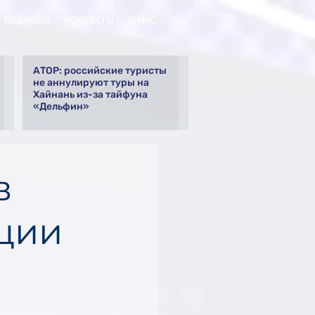
RAILWAYS
КОНТАКТЫ
О НАС
АТОР: российские туристы
не аннулируют туры на
Хайнань из-за тайфуна
«Дельфин»
в
ации
м