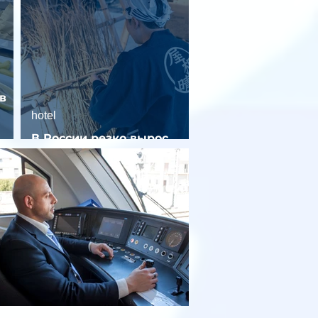
в
hotel
В России резко вырос
спрос на отели без звезд