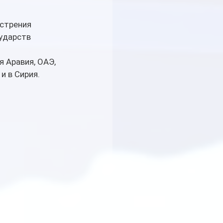
стрения 
ударств 
 Аравия, ОАЭ, 
и в Сирия.