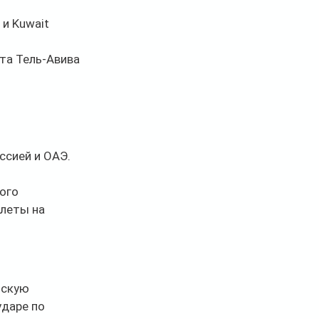
 и Kuwait 
та Тель-Авива 
сией и ОАЭ. 
ого 
леты на 
скую 
даре по 