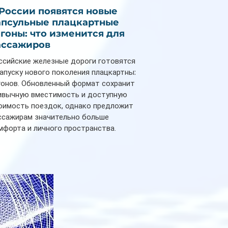
 России появятся новые
апсульные плацкартные
агоны: что изменится для
ассажиров
ссийские железные дороги готовятся
запуску нового поколения плацкартных
гонов. Обновленный формат сохранит
ивычную вместимость и доступную
оимость поездок, однако предложит
ссажирам значительно больше
мфорта и личного пространства.
рийное производство новых вагонов
анируется начать в 2027 году. Одним из
авных нововведений станут
дивидуальные шторки у каждого
ального места. Они позволят
ссажирам закрыть свою полку во
емя сна или отдыха, создав ощуще