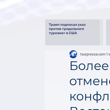
tourpressa.com
NEWS
Трамп подписал указ
против «родильного
туризма» в США
tourpressa.com
1 
Более 
отмен
конфл