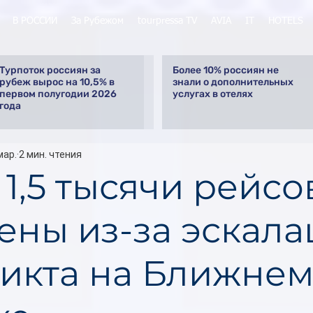
В РОССИИ
За Рубежом
tourpressa TV
AVIA
IT
HOTELS
Турпоток россиян за
Более 10% россиян не
рубеж вырос на 10,5% в
знали о дополнительных
первом полугодии 2026
услугах в отелях
года
мар.
2 мин. чтения
1,5 тысячи рейсо
ены из-за эскал
икта на Ближне