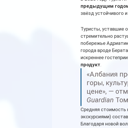
предыдущим годо
звёзд устойчивого и
Туристы, уставшие о
стремительно растущ
побережье Адриатик
города вроде Берата
искреннее гостеприи
продукт
.
«Албания пре
горы, культу
цене», — от
Guardian
 Том
Средняя стоимость н
экскурсиями) состав
Благодаря новой вол