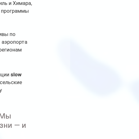
иль и Химара, 
й программы 
ивы по 
 аэропорта 
регионам 
пции 
slow 
сельские 
у 
 Мы 
зни — и 