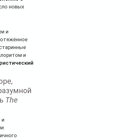
сло новых 
и и 
ротяжённое 
старинные 
олоритом и 
ристический 
ре, 
 разумной 
ь 
The 
 и 
ии.
ичного 