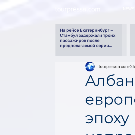
tourpressa.com
NEWS
На рейсе Екатеринбург —
Стамбул задержали троих
пассажиров после
предполагаемой серии
краж
tourpressa.com
25
Албан
европ
эпоху