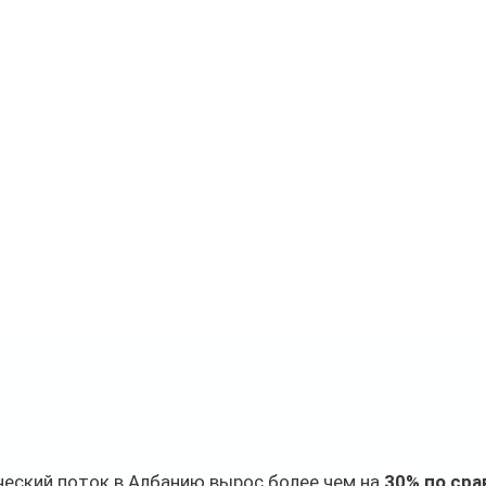
ческий поток в Албанию вырос более чем на 
30% по сра