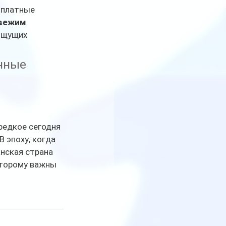
 платные 
вежим 
ищущих 
нные 
редкое сегодня 
 эпоху, когда 
нская страна 
оторому важны 