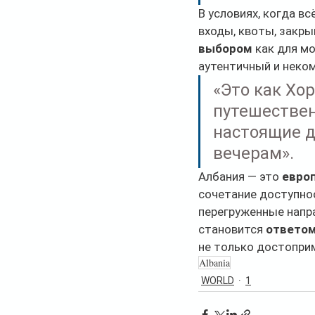
В условиях, когда в
входы, квоты, закры
выбором
 как для м
аутентичный и неко
«Это как Хор
путешествен
настоящие д
вечерам».
Албания — это 
евро
сочетание доступнос
перегруженные напра
становится 
ответом
не только достоприм
Albania
WORLD
1