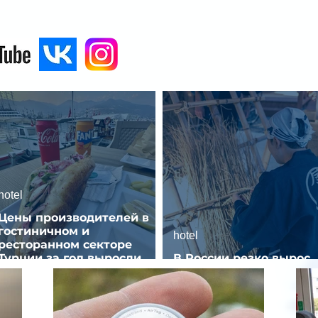
hotel
Цены производителей в
гостиничном и
hotel
ресторанном секторе
Турции за год выросли
В России резко вырос
почти на 32%
спрос на отели без зве