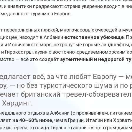
м
, и аналитики предрекают: страна уверенно входит в чи
 медленного туризма в Европе.
т переполненных пляжей, многочасовых очередей в музе
их цен, находят в Албании 
естественное убежище
. П
и и Ионического моря, нетронутые горные ландшафты, 
 и Гирокастры, кухня с восточно-средиземноморским к
мство — всё это создаёт 
аутентичный и недорогой ту
длагает всё, за что любят Европу — мо
ру, — но без туристического шума и по
мечает британский тревел-обозревател
 Хардинг.
едельного отдыха в Албании (с проживанием, питанием
ляет 
на 40–60% ниже
, чем в Греции, Италии или Хорват
не интереса, столица Тирана становится центром динам