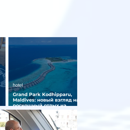
hotel
Grand Park Kodhipparu,
Maldives: новый взгляд на
роскошный отдых на
зд
Мальдивах