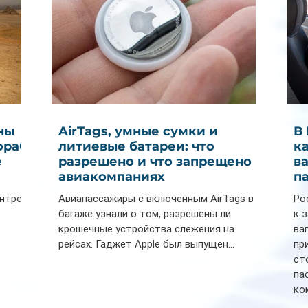
ны
AirTags, умные сумки и
В
ораб
литиевые батареи: что
к
е
разрешено и что запрещено в
в
авиакомпаниях
п
ентре
Авиапассажиры с включенным AirTags в
Ро
багаже узнали о том, разрешены ли
к 
крошечные устройства слежения на
ва
рейсах. Гаджет Apple был выпущен...
пр
ст
па
ко
Се