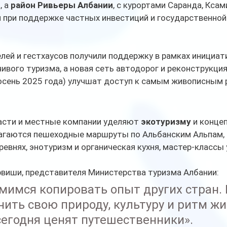
 а 
район Ривьеры Албании
, с курортами Саранда, Ксам
я при поддержке частных инвестиций и государственно
лей и гестхаусов получили поддержку в рамках инициат
вого туризма, а новая сеть автодорог и реконструкция
осень 2025 года) улучшат доступ к самым живописным 
асти и местные компании уделяют 
экотуризму
 и конце
лагаются пешеходные маршруты по Альбанским Альпам, 
ревнях, энотуризм и органическая кухня, мастер-классы 
виши, представителя Министерства туризма Албании:
мимся копировать опыт других стран.
нить свою природу, культуру и ритм жи
сегодня ценят путешественники».