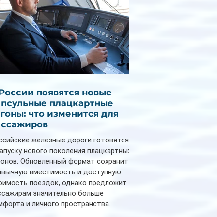
 России появятся новые
апсульные плацкартные
агоны: что изменится для
ассажиров
ссийские железные дороги готовятся
запуску нового поколения плацкартных
гонов. Обновленный формат сохранит
ивычную вместимость и доступную
оимость поездок, однако предложит
ссажирам значительно больше
мфорта и личного пространства.
рийное производство новых вагонов