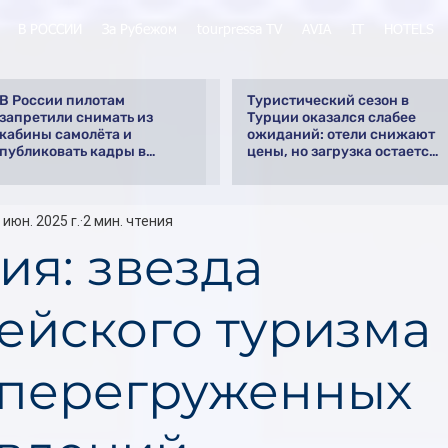
В РОССИИ
За Рубежом
tourpressa TV
AVIA
IT
HOTELS
В России пилотам
Туристический сезон в
запретили снимать из
Турции оказался слабее
кабины самолёта и
ожиданий: отели снижают
публиковать кадры в
цены, но загрузка остается
интернете
низкой
 июн. 2025 г.
2 мин. чтения
ия: звезда
ейского туризма 
 перегруженных