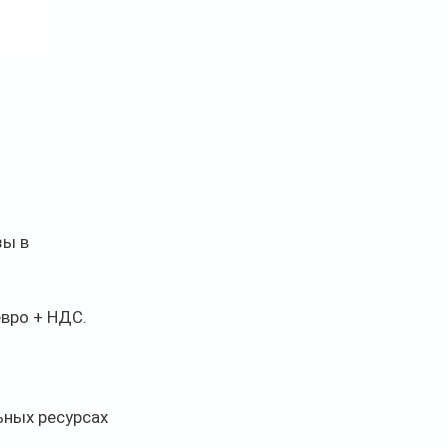
ы в 
евро + НДС.
ных ресурсах 