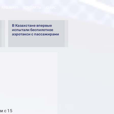
RAILWAYS
КОНТАКТЫ
О НАС
В Казахстане впервые
испытали беспилотное
аэротакси с пассажирами
а
и
и с 15 