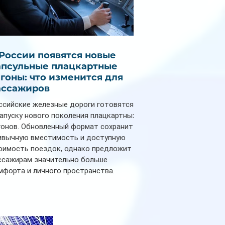
 России появятся новые
апсульные плацкартные
агоны: что изменится для
ассажиров
ссийские железные дороги готовятся
запуску нового поколения плацкартных
гонов. Обновленный формат сохранит
ивычную вместимость и доступную
оимость поездок, однако предложит
ссажирам значительно больше
мфорта и личного пространства.
рийное производство новых вагонов
анируется начать в 2027 году. Одним из
авных нововведений станут
дивидуальные шторки у каждого