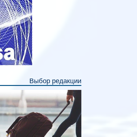
ального места. Они позволят
ссажирам закрыть свою полку во
емя сна или отдыха, создав ощуще
Выбор редакции