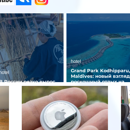
hotel
Grand Park Kodhipparu,
hotel
Maldives: новый взгляд
В России резко вырос
роскошный отдых на
спрос на отели без звезд
Мальдивах