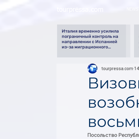
tourpressa.com
NEWS
Италия временно усилила
пограничный контроль на
направлении с Испанией
из-за миграционного
кризиса
tourpressa.com
14
Визов
возоб
восьм
Посольство Республ