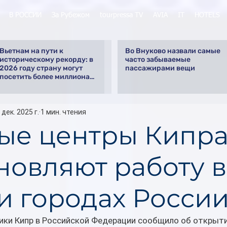
В РОССИИ
За Рубежом
tourpressa TV
AVIA
IT
HOTELS
Вьетнам на пути к
Во Внуково назвали самые
историческому рекорду: в
часто забываемые
2026 году страну могут
пассажирами вещи
посетить более миллиона
российских туристов
 дек. 2025 г.
1 мин. чтения
ые центры Кипр
новляют работу в
и городах Росси
ики Кипр в Российской Федерации сообщило об открыти