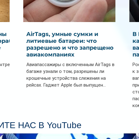
ны
AirTags, умные сумки и
В
ораб
литиевые батареи: что
к
е
разрешено и что запрещено в
в
авиакомпаниях
п
ентре
Авиапассажиры с включенным AirTags в
Ро
багаже узнали о том, разрешены ли
к 
крошечные устройства слежения на
ва
рейсах. Гаджет Apple был выпущен...
пр
ст
па
ко
Се
пл
ТЕ НАС В YouTube
гл
ин