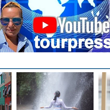
сп
па
вр