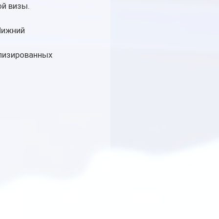
й визы. 
Нижний 
лизированных 