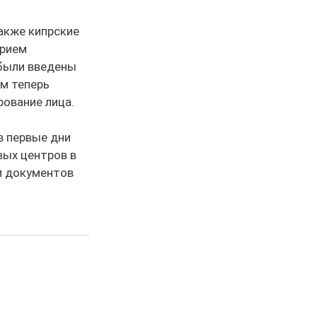
акже кипрские 
рием 
были введены 
м теперь 
ование лица.
в первые дни 
ых центров в 
и документов 