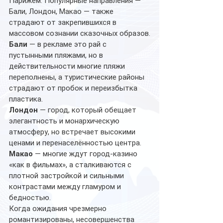
Парижем. Популярные направления — 
Бали, Лондон, Макао — также 
страдают от закрепившихся в 
массовом сознании сказочных образов.
Бали
 — в рекламе это рай с 
пустынными пляжами, но в 
действительности многие пляжи 
переполнены, а туристические районы 
страдают от пробок и переизбытка 
пластика.
Лондон
 — город, который обещает 
элегантность и монархическую 
атмосферу, но встречает высокими 
ценами и перенаселённостью центрa.
Макао
 — многие ждут город-казино 
«как в фильмах», а сталкиваются с 
плотной застройкой и сильными 
контрастами между гламуром и 
бедностью.
Когда ожидания чрезмерно 
романтизированы, несовершенства 