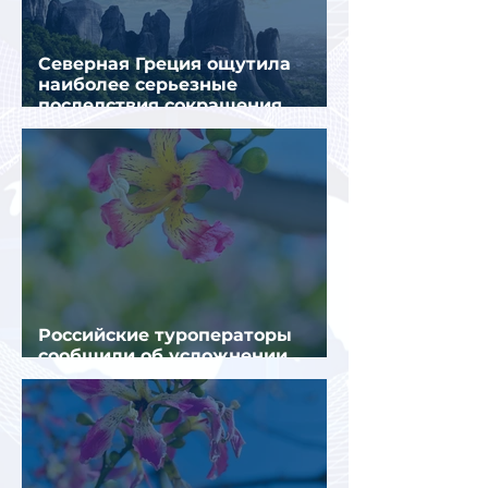
Северная Греция ощутила
наиболее серьезные
последствия сокращения
турпотока из России
Российские туроператоры
сообщили об усложнении
получения виз в Грецию