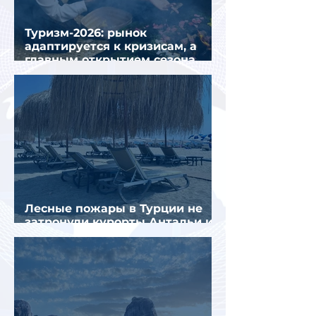
Туризм-2026: рынок
адаптируется к кризисам, а
главным открытием сезона
стал Вьетнам
Лесные пожары в Турции не
затронули курорты Антальи и
Муглы