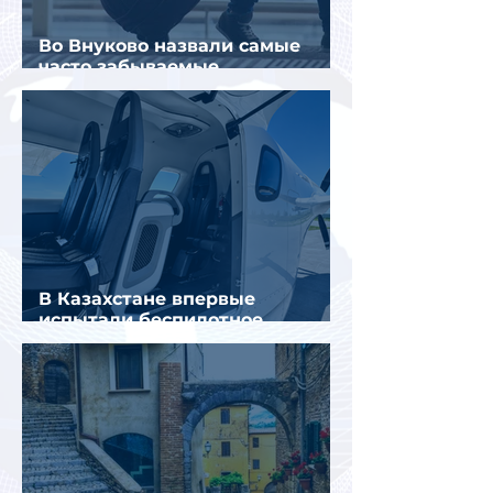
Во Внуково назвали самые
часто забываемые
пассажирами вещи
В Казахстане впервые
испытали беспилотное
аэротакси с пассажирами