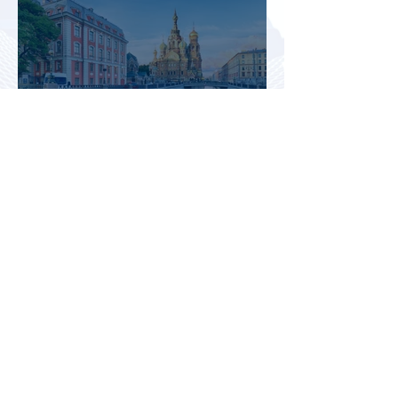
Яндекс Карты запустили
маршруты для прогулок с
описанием и аудиогидом
Туристы стали путешествовать
реже, но оставлять на отдых
почти на 40% больше