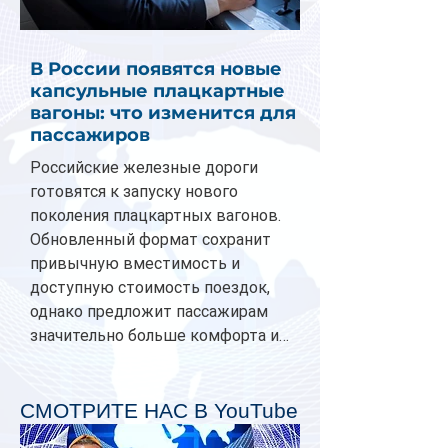
В России появятся новые
капсульные плацкартные
вагоны: что изменится для
пассажиров
Российские железные дороги
готовятся к запуску нового
поколения плацкартных вагонов.
Обновленный формат сохранит
привычную вместимость и
доступную стоимость поездок,
однако предложит пассажирам
значительно больше комфорта и
личного пространства. Серийное
производство новых вагонов
планируется начать в 2027 году.
СМОТРИТЕ НАС В YouTube
Одним из главных нововведений