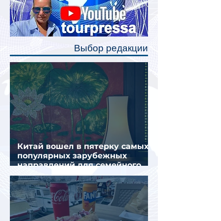
станут индивидуальные шторки у
каждого спального места. Они
позволят пассажирам закрыть свою
полку во время сна или отдыха,
Выбор редакции
создав ощуще
Китай вошел в пятерку самых
популярных зарубежных
направлений для семейного
отдыха летом