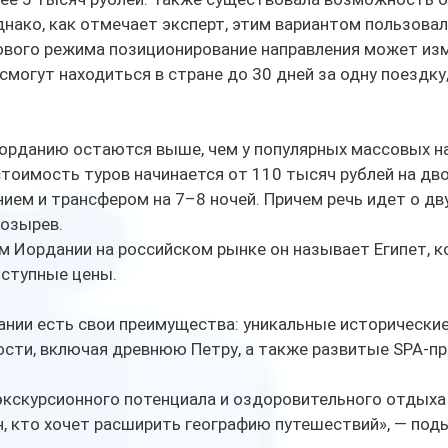
днако, как отмечает эксперт, этим вариантом пользовал
ового режима позиционирование направления может изм
смогут находиться в стране до 30 дней за одну поездку,
Иорданию остаются выше, чем у популярных массовых н
стоимость туров начинается от 110 тысяч рублей на дво
ием и трансфером на 7–8 ночей. Причем речь идет о д
Козырев.
м Иордании на российском рынке он называет Египет, к
ступные цены. 
ании есть свои преимущества: уникальные исторические
сти, включая древнюю Петру, а также развитые SPA-пр
экскурсионного потенциала и оздоровительного отдыха
н, кто хочет расширить географию путешествий», — под