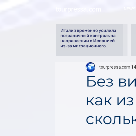
tourpressa.com
NEWS
Италия временно усилила
пограничный контроль на
направлении с Испанией
из-за миграционного
кризиса
tourpressa.com
14
Без в
как и
скольк