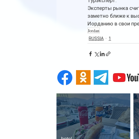
турэксперт.
Эксперты рынка счит
заметно ближе к выс
Иорданию в свои пр
Jordan
RUSSIA
1
hotel