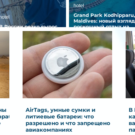
hotel
Grand Park Kodhipparu,
hotel
Maldives: новый взгляд
В России резко вырос
роскошный отдых на
спрос на отели без звезд
Мальдивах
ны
AirTags, умные сумки и
В
ораб
литиевые батареи: что
к
е
разрешено и что запрещено в
в
авиакомпаниях
п