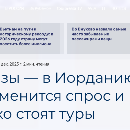
В РОССИИ
За Рубежом
tourpressa TV
AVIA
IT
HOTELS
Вьетнам на пути к
Во Внуково назвали самые
историческому рекорду: в
часто забываемые
2026 году страну могут
пассажирами вещи
посетить более миллиона
российских туристов
 дек. 2025 г.
2 мин. чтения
изы — в Иордани
зменится спрос и
о стоят туры