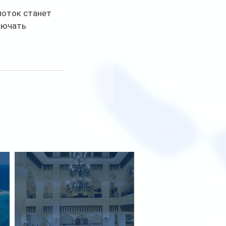
поток станет 
лючать 