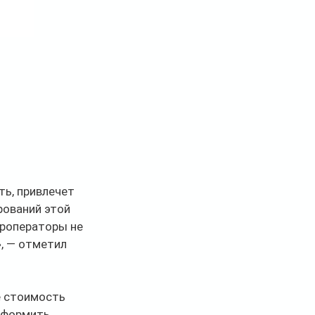
ь, привлечет 
рований этой 
уроператоры не 
, — отметил 
е стоимость 
оформить 