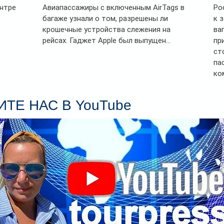
ентре
Авиапассажиры с включенным AirTags в
Ро
багаже узнали о том, разрешены ли
к 
крошечные устройства слежения на
ва
рейсах. Гаджет Apple был выпущен...
пр
ст
па
ко
Се
пл
ТЕ НАС В YouTube
гл
ин
сп
па
вр