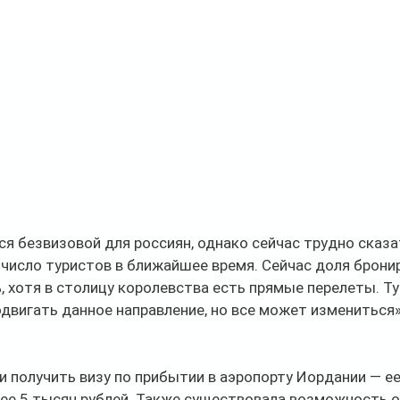
я безвизовой для россиян, однако сейчас трудно сказат
 число туристов в ближайшее время. Сейчас доля брони
, хотя в столицу королевства есть прямые перелеты. Т
вигать данное направление, но все может измениться»
и получить визу по прибытии в аэропорту Иордании — е
нее 5 тысяч рублей. Также существовала возможность 