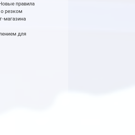
Новые правила 
 о резком 
т-магазина 
лением для 