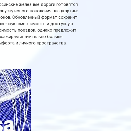
ссийские железные дороги готовятся
запуску нового поколения плацкартных
гонов. Обновленный формат сохранит
ивычную вместимость и доступную
оимость поездок, однако предложит
ссажирам значительно больше
мфорта и личного пространства.
рийное производство новых вагонов
анируется начать в 2027 году. Одним из
авных нововведений станут
дивидуальные шторки у каждого
ального места. Они позволят
ссажирам закрыть свою полку во
емя сна или отдыха, создав ощуще