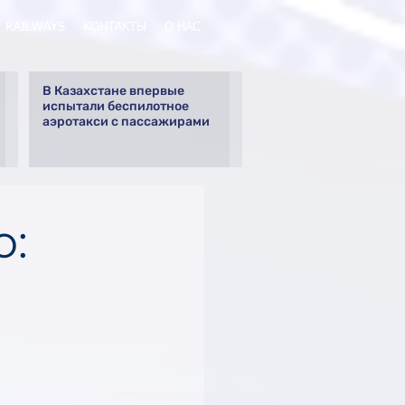
RAILWAYS
КОНТАКТЫ
О НАС
В Казахстане впервые
испытали беспилотное
аэротакси с пассажирами
ю: