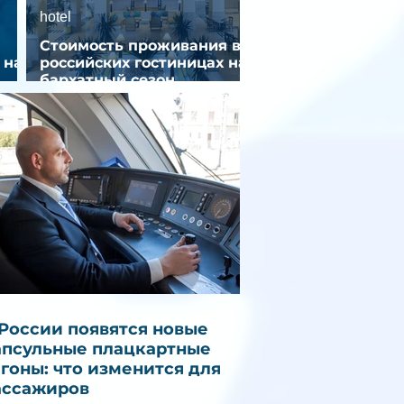
hotel
Стоимость проживания в
 на
российских гостиницах на
бархатный сезон
снизилась на 9%
 России появятся новые
апсульные плацкартные
агоны: что изменится для
ассажиров