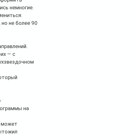
ись немногие. 
ениться: 
 но не более 90 
аправлений.
их — с 
вухзвездочном 
оторый 
 
ограммы на 
 может 
ытожил 