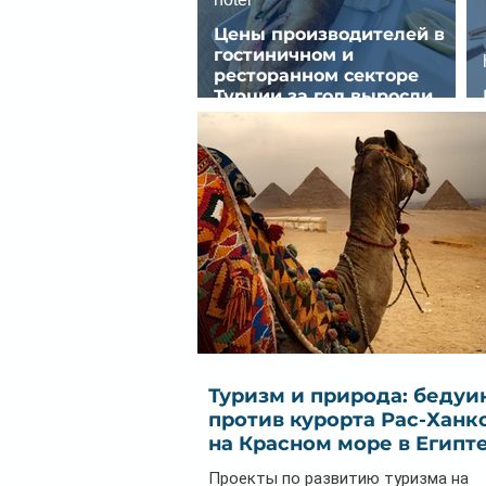
Цены производителей в
гостиничном и
ресторанном секторе
Турции за год выросли
почти на 32%
Туризм и природа: бедуи
против курорта Рас-Ханк
на Красном море в Египт
Проекты по развитию туризма на