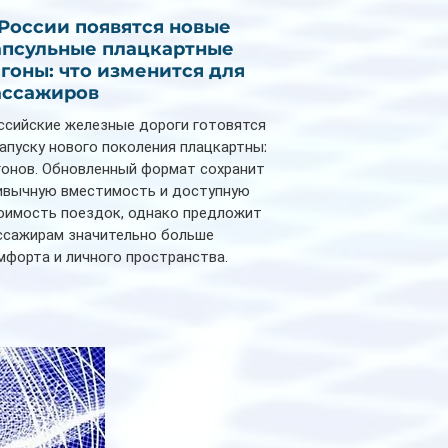
 России появятся новые
апсульные плацкартные
агоны: что изменится для
ассажиров
ссийские железные дороги готовятся
запуску нового поколения плацкартных
гонов. Обновленный формат сохранит
ивычную вместимость и доступную
оимость поездок, однако предложит
ссажирам значительно больше
мфорта и личного пространства.
рийное производство новых вагонов
анируется начать в 2027 году. Одним из
авных нововведений станут
дивидуальные шторки у каждого
ального места. Они позволят
ссажирам закрыть свою полку во
емя сна или отдыха, создав ощуще