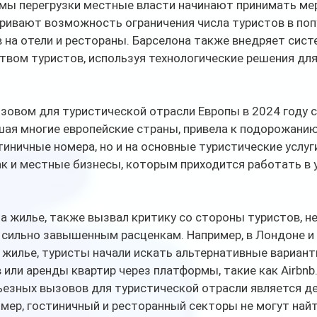
мы перегрузки местные власти начинают принимать мер
ривают возможность ограничения числа туристов в поп
в на отели и рестораны. Барселона также внедряет систе
твом туристов, используя технологические решения для
овом для туристической отрасли Европы в 2024 году ст
ая многие европейские страны, привела к подорожанию
тиничные номера, но и на основные туристические услуг
ак и местные бизнесы, которым приходится работать в 
на жилье, также вызвал критику со стороны туристов, н
о сильно завышенным расценкам. Например, в Лондоне и 
 жилье, туристы начали искать альтернативные вариан
 или аренды квартир через платформы, такие как Airbnb
ьезных вызовов для туристической отрасли является д
ример, гостиничный и ресторанный секторы не могут най