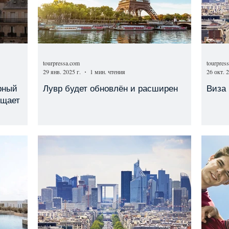
tourpressa.com
tourpres
29 янв. 2025 г.
1 мин. чтения
26 окт. 2
рный
Лувр будет обновлён и расширен
Виза 
ещает