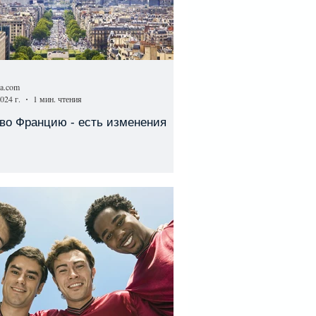
sa.com
024 г.
1 мин. чтения
во Францию - есть изменения