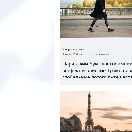
tourpressa.com
1 июн. 2025 г.
2 мин. чтения
Парижский бум: постолимпи
эффект и влияние Трампа и
глобальные потоки путешест