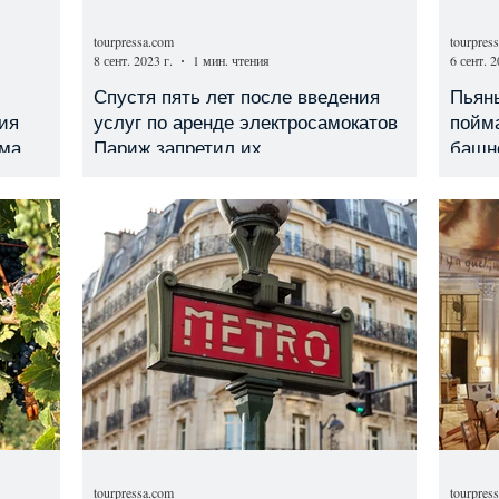
tourpressa.com
tourpres
8 сент. 2023 г.
1 мин. чтения
6 сент. 2
Спустя пять лет после введения
Пьян
ия
услуг по аренде электросамокатов
пойм
зма
Париж запретил их
башн
tourpressa.com
tourpres