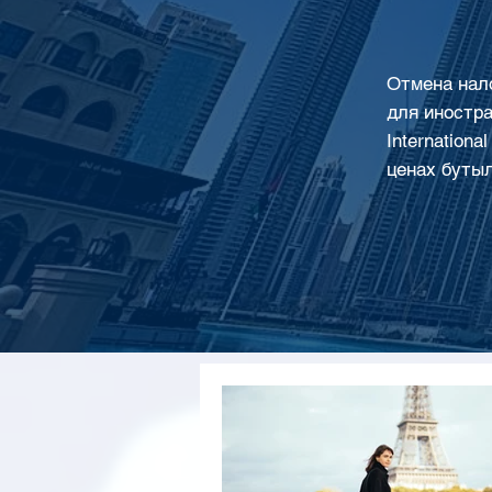
Отмена нало
для иностра
Internation
ценах бутыл