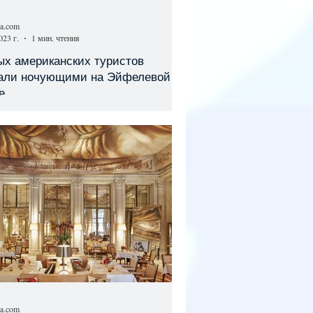
sa.com
023 г.
1 мин. чтения
ых американских туристов
али ночующими на Эйфелевой
е
sa.com