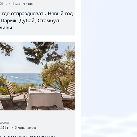
21 г.
4 мин. чтения
 где отпраздновать Новый год -
 Париж, Дубай, Стамбул,
дивы
sa.com
2021 г.
3 мин. чтения