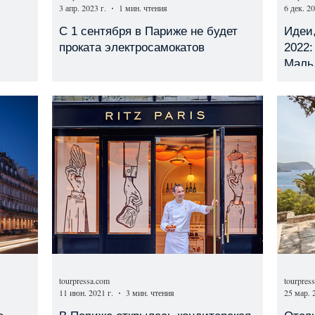
3 апр. 2023 г.
1 мин. чтения
6 дек. 20
С 1 сентября в Париже не будет
Идеи,
проката электросамокатов
2022:
Маль
tourpressa.com
tourpres
11 июн. 2021 г.
3 мин. чтения
25 мар. 