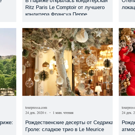
e
В Париже открылась кондитерская
Отел
Ritz Paris Le Comptoir от лучшего
лока
кондитера Франсуа Перре
tourpressa.com
tourpres
24 дек. 2020 г.
1 мин. чтения
24 дек. 2
риже:
Рождественские десерты от Седрика
Рожд
Гроле: сладкое трио в Le Meurice
атмо