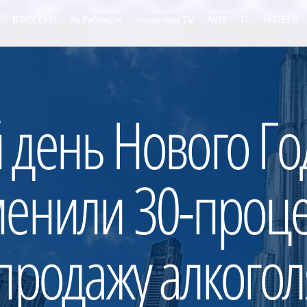
В РОССИИ
За Рубежом
tourpressa TV
AVIA
IT
HOTELS
 день Нового Го
менили 30-проц
 продажу алкогол