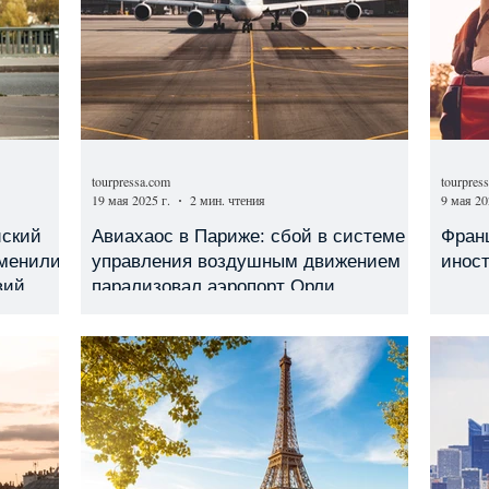
tourpressa.com
tourpres
19 мая 2025 г.
2 мин. чтения
9 мая 20
йский
Авиахаос в Париже: сбой в системе
Фран
зменили
управления воздушным движением
иност
вий
парализовал аэропорт Орли