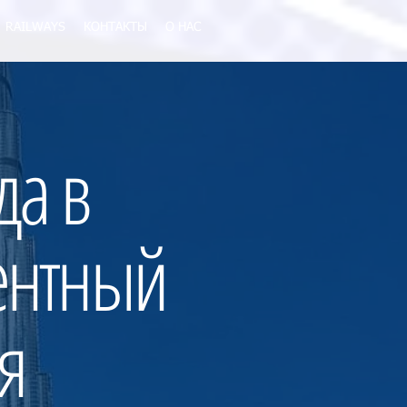
RAILWAYS
КОНТАКТЫ
О НАС
да в
ентный
я