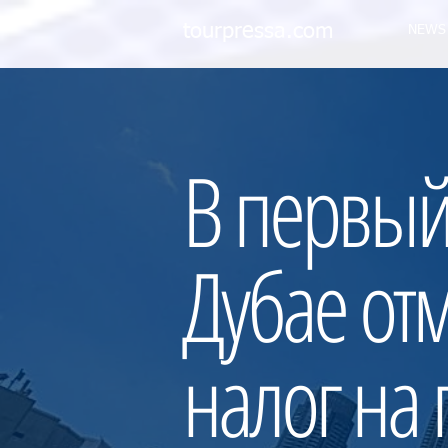
tourpressa.com
NEWS
В первый
Дубае от
налог на