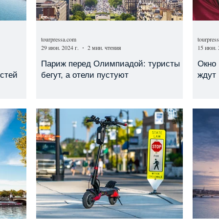
tourpressa.com
tourpres
29 июн. 2024 г.
2 мин. чтения
15 июн. 
Париж перед Олимпиадой: туристы
Окно 
остей
бегут, а отели пустуют
ждут