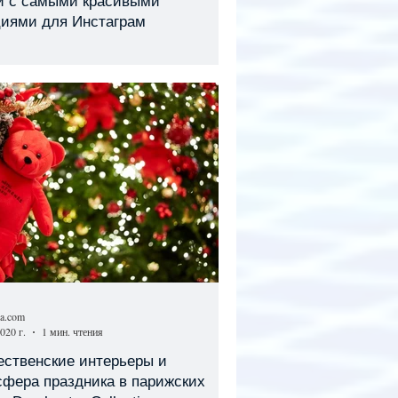
и с самыми красивыми
циями для Инстаграм
sa.com
020 г.
1 мин. чтения
ественские интерьеры и
сфера праздника в парижских