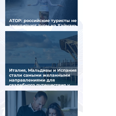
АТОР: российские туристы не
аннулируют туры на Хайнань
из-за тайфуна «Дельфин»
Италия, Мальдивы и Испания
стали самыми желанными
направлениями для
свадебного путешествия у
россиян