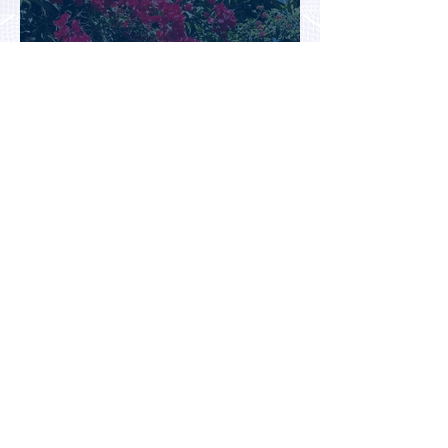
Перед Кипром вновь возникла
угроза прекращения
паромного сообщения с
Грецией
Биометрический контроль EES
вызвал очереди на границах
ЕС: систему начали временно
отключать