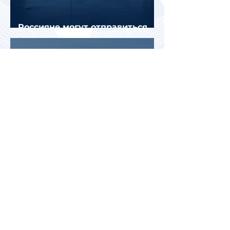
Россияне могут отправиться
прямыми рейсами в 34 страны
Белоруссия и Казахстан стали
лидерами среди зарубежных
направлений для летнего
отдыха россиян