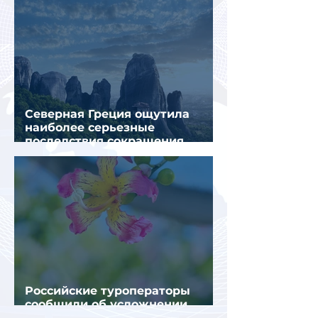
Северная Греция ощутила
наиболее серьезные
последствия сокращения
турпотока из России
Российские туроператоры
сообщили об усложнении
получения виз в Грецию