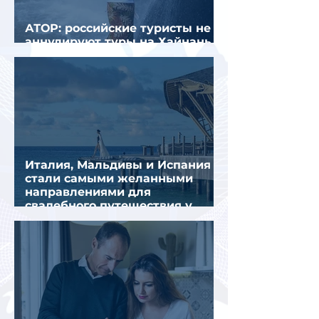
АТОР: российские туристы не
аннулируют туры на Хайнань
из-за тайфуна «Дельфин»
Италия, Мальдивы и Испания
стали самыми желанными
направлениями для
свадебного путешествия у
россиян