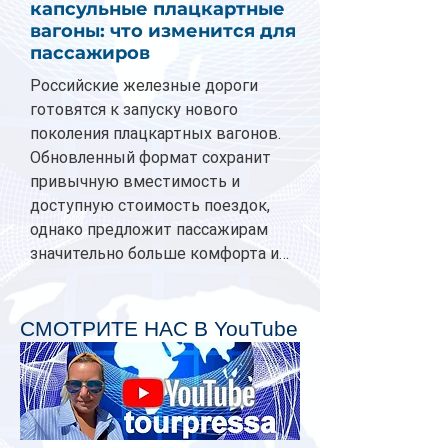
капсульные плацкартные
вагоны: что изменится для
пассажиров
Российские железные дороги
готовятся к запуску нового
поколения плацкартных вагонов.
Обновленный формат сохранит
привычную вместимость и
доступную стоимость поездок,
однако предложит пассажирам
значительно больше комфорта и
личного пространства. Серийное
производство новых вагонов
планируется начать в 2027 году.
СМОТРИТЕ НАС В YouTube
Одним из главных нововведений
станут индивидуальные шторки у
каждого спального места. Они
позволят пассажирам закрыть свою
полку во время сна или отдыха,