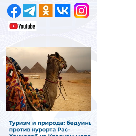
Туризм и природа: бедуины
против курорта Рас-