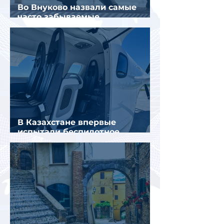
Во Внуково назвали самые
часто забываемые
пассажирами вещи
В Казахстане впервые
испытали беспилотное
аэротакси с пассажирами