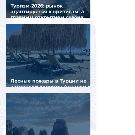
Туризм-2026: рынок
адаптируется к кризисам, а
главным открытием сезона
стал Вьетнам
Лесные пожары в Турции не
затронули курорты Антальи и
Муглы