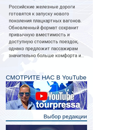
Российские железные дороги
готовятся к запуску нового
поколения плацкартных вагонов.
Обновленный формат сохранит
привычную вместимость и
доступную стоимость поездок,
однако предложит пассажирам
значительно больше комфорта и
личного пространства. Серийное
производство новых вагонов
планируется начать в 2027 году.
СМОТРИТЕ НАС В YouTube
Одним из главных нововведений
станут индивидуальные шторки у
каждого спального места. Они
позволят пассажирам закрыть свою
полку во время сна или отдыха,
Выбор редакции
создав ощуще