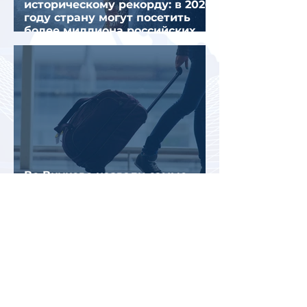
историческому рекорду: в 2026
году страну могут посетить
более миллиона российских
туристов
Во Внуково назвали самые
часто забываемые
пассажирами вещи