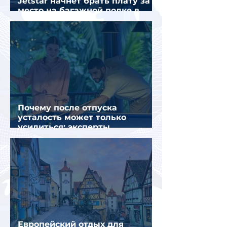
Jetstar начнет брать плату за
место на багажной полке в
салоне самолета
Почему после отпуска
усталость может только
усилиться: эксперты
объяснили причины
Европейский отдых для