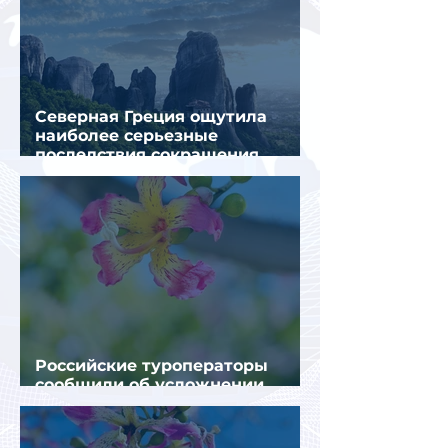
Северная Греция ощутила
наиболее серьезные
последствия сокращения
турпотока из России
Российские туроператоры
сообщили об усложнении
получения виз в Грецию