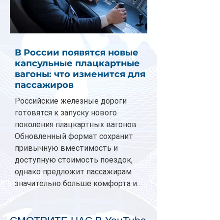
В России появятся новые
капсульные плацкартные
вагоны: что изменится для
пассажиров
Российские железные дороги
готовятся к запуску нового
поколения плацкартных вагонов.
Обновленный формат сохранит
привычную вместимость и
доступную стоимость поездок,
однако предложит пассажирам
значительно больше комфорта и
личного пространства. Серийное
производство новых вагонов
планируется начать в 2027 году.