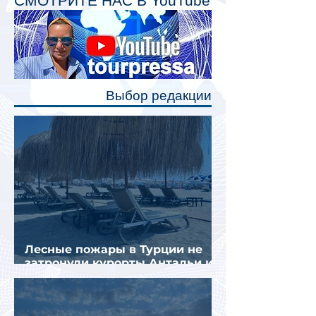
СМОТРИТЕ НАС В YouTube
Одним из главных нововведений
станут индивидуальные шторки у
каждого спального места. Они
позволят пассажирам закрыть свою
полку во время сна или отдыха,
Выбор редакции
создав ощуще
Лесные пожары в Турции не
затронули курорты Антальи и
Муглы