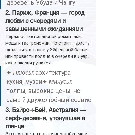
деревень Убуда и Чангу
2. Париж, Франция — город 
любви с очередями и 
завышенными ожиданиями
Париж остаётся иконой романтики, 
моды и гастрономии. Но стоит туристу 
оказаться в толпе у Эйфелевой башни 
или провести полдня в очереди в Лувр, 
как иллюзия рушится.
✦ 
Плюсы
: архитектура, 
кухня, музеи✦ 
Минусы
: 
толпы, высокие цены, не 
самый дружелюбный сервис
3. Байрон-Бей, Австралия — 
серф-деревня, утонувшая в 
глянце
Этот уголок на восточном побережье 