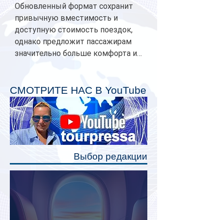
Обновленный формат сохранит
привычную вместимость и
доступную стоимость поездок,
однако предложит пассажирам
значительно больше комфорта и
личного пространства. Серийное
производство новых вагонов
планируется начать в 2027 году.
СМОТРИТЕ НАС В YouTube
Одним из главных нововведений
станут индивидуальные шторки у
каждого спального места. Они
позволят пассажирам закрыть свою
полку во время сна или отдыха,
Выбор редакции
создав ощуще