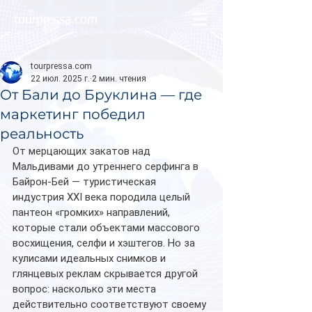
tourpressa.com
tourpressa.com
22 июл. 2025 г.
2 мин. чтения
От Бали до Бруклина — где
маркетинг победил
реальность
От мерцающих закатов над 
Мальдивами до утреннего серфинга в 
Байрон-Бей — туристическая 
индустрия XXI века породила целый 
пантеон «громких» направлений, 
которые стали объектами массового 
восхищения, селфи и хэштегов. Но за 
кулисами идеальных снимков и 
глянцевых реклам скрывается другой 
вопрос: насколько эти места 
действительно соответствуют своему 