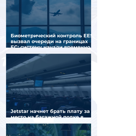
Биометрический контроль EES
вызвал очереди на границах
ЕС: систему начали временно
отключать
Jetstar начнет брать плату за
место на багажной полке в
салоне самолета