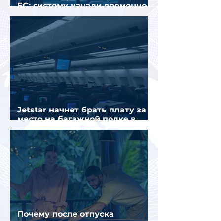
ЕС: систему начали временно
отключать
Jetstar начнет брать плату за
место на багажной полке в
салоне самолета
Почему после отпуска