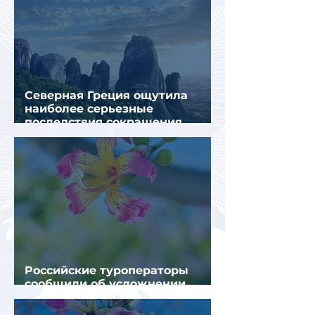
Северная Греция ощутила
наиболее серьезные
последствия сокращения
турпотока из России
Российские туроператоры
сообщили об усложнении
получения виз в Грецию