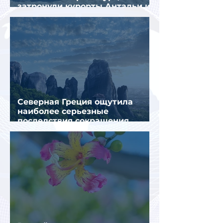
затронули курорты Антальи и
Муглы
Северная Греция ощутила
наиболее серьезные
последствия сокращения
турпотока из России