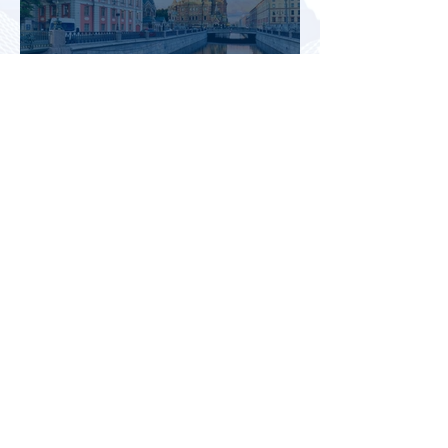
Яндекс Карты запустили
маршруты для прогулок с
описанием и аудиогидом
Туристы стали путешествовать
реже, но оставлять на отдых
почти на 40% больше