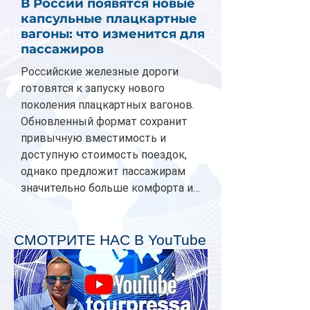
В России появятся новые
капсульные плацкартные
вагоны: что изменится для
пассажиров
Российские железные дороги
готовятся к запуску нового
поколения плацкартных вагонов.
Обновленный формат сохранит
привычную вместимость и
доступную стоимость поездок,
однако предложит пассажирам
значительно больше комфорта и
личного пространства. Серийное
производство новых вагонов
планируется начать в 2027 году.
СМОТРИТЕ НАС В YouTube
Одним из главных нововведений
станут индивидуальные шторки у
каждого спального места. Они
позволят пассажирам закрыть свою