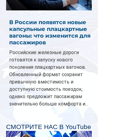
В России появятся новые
капсульные плацкартные
вагоны: что изменится для
пассажиров
Российские железные дороги
готовятся к запуску нового
поколения плацкартных вагонов.
Обновленный формат сохранит
привычную вместимость и
доступную стоимость поездок,
однако предложит пассажирам
значительно больше комфорта и
личного пространства. Серийное
производство новых вагонов
планируется начать в 2027 году.
СМОТРИТЕ НАС В YouTube
Одним из главных нововведений