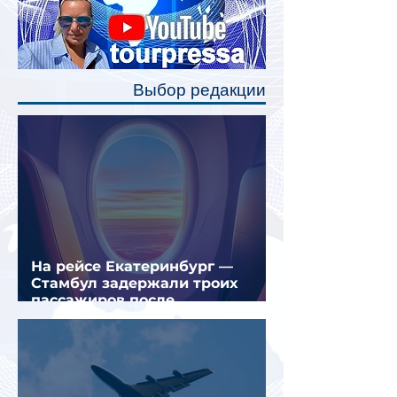
станут индивидуальные шторки у
каждого спального места. Они
позволят пассажирам закрыть свою
полку во время сна или отдыха,
Выбор редакции
создав ощуще
На рейсе Екатеринбург —
Стамбул задержали троих
пассажиров после
предполагаемой серии краж