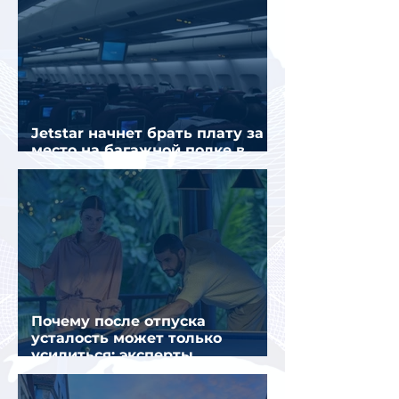
Jetstar начнет брать плату за
место на багажной полке в
салоне самолета
Почему после отпуска
усталость может только
усилиться: эксперты
объяснили причины