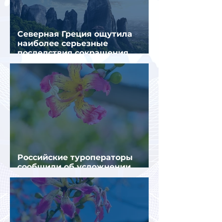
Северная Греция ощутила
наиболее серьезные
последствия сокращения
турпотока из России
Российские туроператоры
сообщили об усложнении
получения виз в Грецию