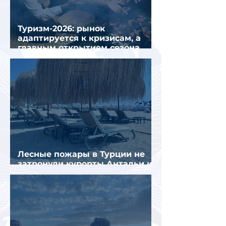
Туризм-2026: рынок
адаптируется к кризисам, а
главным открытием сезона
стал Вьетнам
Лесные пожары в Турции не
затронули курорты Антальи и
Муглы