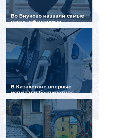
Во Внуково назвали самые
часто забываемые
пассажирами вещи
В Казахстане впервые
испытали беспилотное
аэротакси с пассажирами