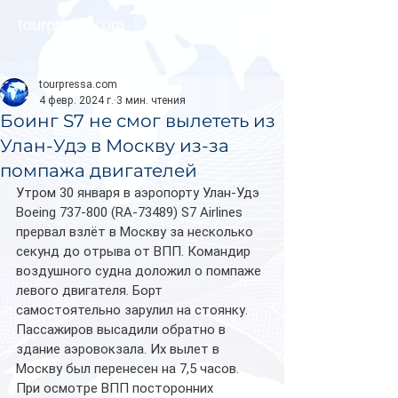
tourpressa.com
tourpressa.com
4 февр. 2024 г.
3 мин. чтения
Боинг S7 не смог вылететь из
Улан-Удэ в Москву из-за
помпажа двигателей
Утром 30 января в аэропорту Улан-Удэ 
Boeing 737-800 (RA-73489) S7 Airlines 
прервал взлёт в Москву за несколько 
секунд до отрыва от ВПП. Командир 
воздушного судна доложил о помпаже 
левого двигателя. Борт 
самостоятельно зарулил на стоянку. 
Пассажиров высадили обратно в 
здание аэровокзала. Их вылет в 
Москву был перенесен на 7,5 часов. 
При осмотре ВПП посторонних 