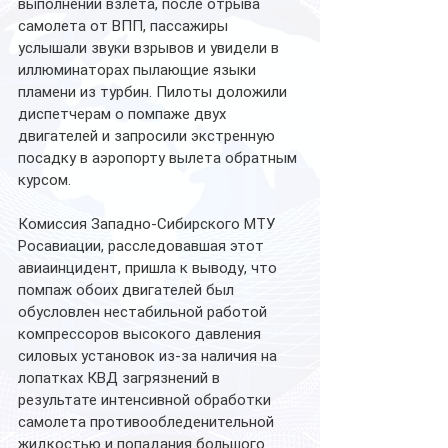
выполнении взлета, после отрыва 
самолета от ВПП, пассажиры 
услышали звуки взрывов и увидели в 
иллюминаторах пылающие языки 
пламени из турбин. Пилоты доложили 
диспетчерам о помпаже двух 
двигателей и запросили экстренную 
посадку в аэропорту вылета обратным 
курсом. 
Комиссия Западно-Сибирского МТУ 
Росавиации, расследовавшая этот 
авиаинцидент, пришла к выводу, что 
помпаж обоих двигателей был 
обусловлен нестабильной работой 
компрессоров высокого давления 
силовых установок из-за наличия на 
лопатках КВД загрязнений в 
результате интенсивной обработки 
самолета противообледенительной 
жидкостью и попадания большого 