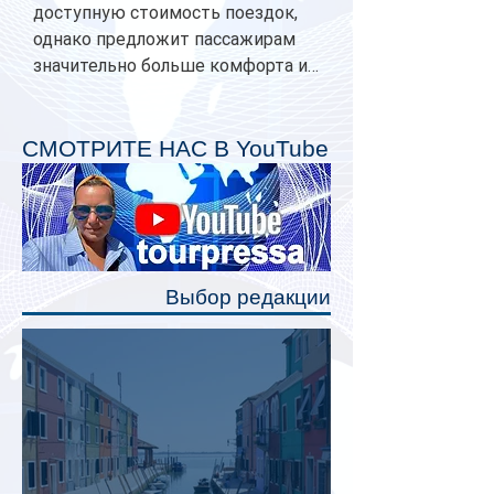
доступную стоимость поездок,
однако предложит пассажирам
значительно больше комфорта и
личного пространства. Серийное
производство новых вагонов
планируется начать в 2027 году.
СМОТРИТЕ НАС В YouTube
Одним из главных нововведений
станут индивидуальные шторки у
каждого спального места. Они
позволят пассажирам закрыть свою
полку во время сна или отдыха,
Выбор редакции
создав ощуще