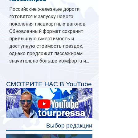
Российские железные дороги
готовятся к запуску нового
поколения плацкартных вагонов.
Обновленный формат сохранит
привычную вместимость и
доступную стоимость поездок,
однако предложит пассажирам
значительно больше комфорта и
личного пространства. Серийное
производство новых вагонов
планируется начать в 2027 году.
СМОТРИТЕ НАС В YouTube
Одним из главных нововведений
станут индивидуальные шторки у
каждого спального места. Они
позволят пассажирам закрыть свою
полку во время сна или отдыха,
Выбор редакции
создав ощуще