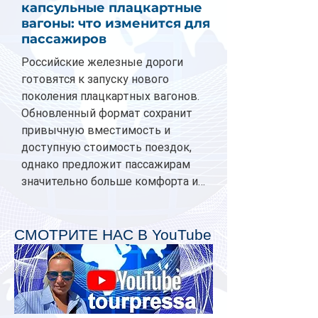
капсульные плацкартные
вагоны: что изменится для
пассажиров
Российские железные дороги
готовятся к запуску нового
поколения плацкартных вагонов.
Обновленный формат сохранит
привычную вместимость и
доступную стоимость поездок,
однако предложит пассажирам
значительно больше комфорта и
личного пространства. Серийное
производство новых вагонов
планируется начать в 2027 году.
СМОТРИТЕ НАС В YouTube
Одним из главных нововведений
станут индивидуальные шторки у
каждого спального места. Они
позволят пассажирам закрыть свою
полку во время сна или отдыха,