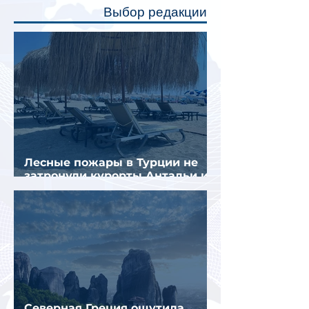
Выбор редакции
создав ощуще
Лесные пожары в Турции не
затронули курорты Антальи и
Муглы
Северная Греция ощутила