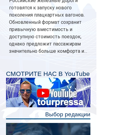
Российские железные дороги
готовятся к запуску нового
поколения плацкартных вагонов.
Обновленный формат сохранит
привычную вместимость и
доступную стоимость поездок,
однако предложит пассажирам
значительно больше комфорта и
личного пространства. Серийное
производство новых вагонов
планируется начать в 2027 году.
СМОТРИТЕ НАС В YouTube
Одним из главных нововведений
станут индивидуальные шторки у
каждого спального места. Они
позволят пассажирам закрыть свою
полку во время сна или отдыха,
Выбор редакции
создав ощуще