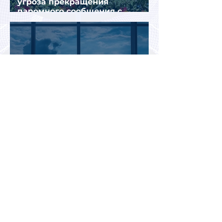
угроза прекращения
паромного сообщения с
Грецией
Биометрический контроль EES
вызвал очереди на границах
ЕС: систему начали временно
отключать