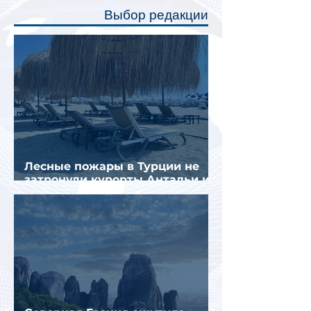
полку во время сна или отдыха,
Выбор редакции
создав ощуще
Лесные пожары в Турции не
затронули курорты Антальи и
Муглы