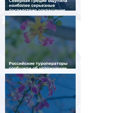
Северная Греция ощутила
наиболее серьезные
последствия сокращения
турпотока из России
Российские туроператоры
сообщили об усложнении
получения виз в Грецию