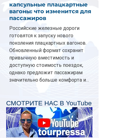
капсульные плацкартные
вагоны: что изменится для
пассажиров
Российские железные дороги
готовятся к запуску нового
поколения плацкартных вагонов.
Обновленный формат сохранит
привычную вместимость и
доступную стоимость поездок,
однако предложит пассажирам
значительно больше комфорта и
личного пространства. Серийное
производство новых вагонов
планируется начать в 2027 году.
СМОТРИТЕ НАС В YouTube
Одним из главных нововведений
станут индивидуальные шторки у
каждого спального места. Они
позволят пассажирам закрыть свою