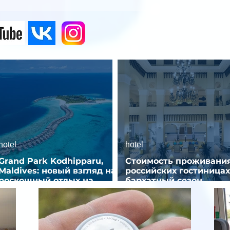
hotel
hotel
Grand Park Kodhipparu,
Стоимость проживания
Maldives: новый взгляд на
российских гостиницах
роскошный отдых на
бархатный сезон
Мальдивах
снизилась на 9%