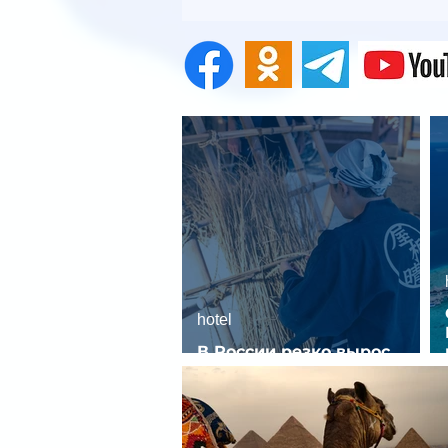
hotel
В России резко вырос
спрос на отели без звезд