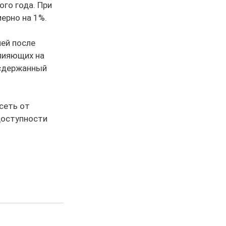
го года. При 
ерно на 1%.
ей после 
лияющих на 
 сдержанный 
сеть от 
доступности 