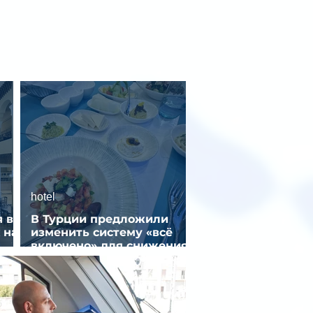
hotel
 в
В Турции предложили
 на
изменить систему «всё
включено» для снижения
стоимости отдыха