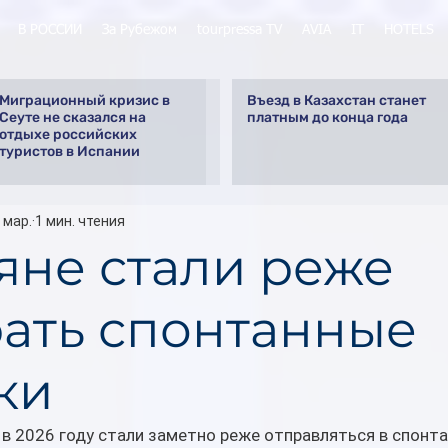
В РОССИИ
За Рубежом
tourpressa TV
AVIA
IT
HOTELS
Миграционный кризис в
Въезд в Казахстан станет
Сеуте не сказался на
платным до конца года
отдыхе российских
туристов в Испании
 мар.
1 мин. чтения
яне стали реже
ать спонтанные
ки
в 2026 году стали заметно реже отправляться в спонта