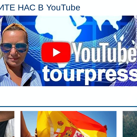
пл
ТЕ НАС В YouTube
гл
ин
сп
па
вр