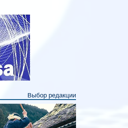
анируется начать в 2027 году. Одним из
авных нововведений станут
дивидуальные шторки у каждого
ального места. Они позволят
ссажирам закрыть свою полку во
емя сна или отдыха, создав ощуще
Выбор редакции