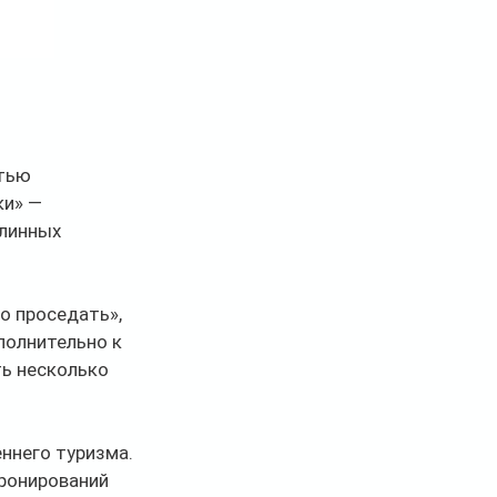
тью 
и» — 
линных 
о проседать», 
полнительно к 
ь несколько 
ннего туризма. 
ронирований 