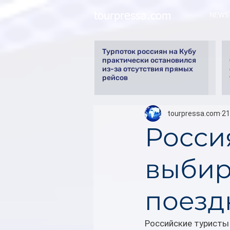
tourpressa.com
NEWS
Турпоток россиян на Кубу
практически остановился
из-за отсутствия прямых
рейсов
tourpressa.com
21
Росси
выбир
поезд
Российские туристы 