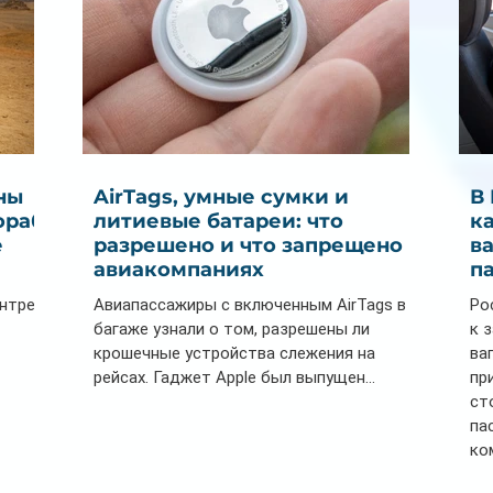
ны
AirTags, умные сумки и
В
ораб
литиевые батареи: что
к
е
разрешено и что запрещено в
в
авиакомпаниях
п
ентре
Авиапассажиры с включенным AirTags в
Ро
багаже узнали о том, разрешены ли
к 
крошечные устройства слежения на
ва
рейсах. Гаджет Apple был выпущен...
пр
ст
па
ко
Се