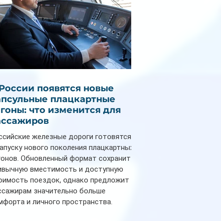
 России появятся новые
апсульные плацкартные
агоны: что изменится для
ассажиров
ссийские железные дороги готовятся
запуску нового поколения плацкартных
гонов. Обновленный формат сохранит
ивычную вместимость и доступную
оимость поездок, однако предложит
ссажирам значительно больше
мфорта и личного пространства.
рийное производство новых вагонов