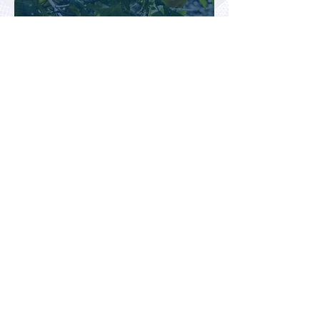
Российские туристы не могут
полностью отключиться от
работы даже во время отдыха
в Турции
Туристический сезон в Турции
не оправдывает ожиданий
отрасли