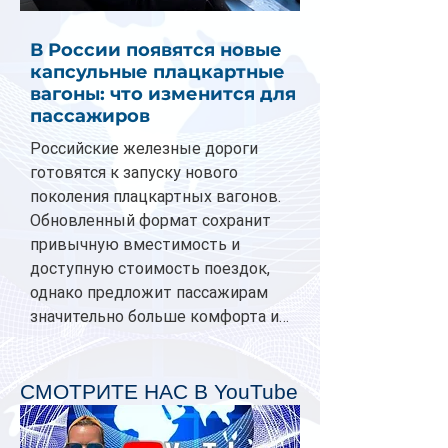
В России появятся новые
капсульные плацкартные
вагоны: что изменится для
пассажиров
Российские железные дороги
готовятся к запуску нового
поколения плацкартных вагонов.
Обновленный формат сохранит
привычную вместимость и
доступную стоимость поездок,
однако предложит пассажирам
значительно больше комфорта и
личного пространства. Серийное
производство новых вагонов
планируется начать в 2027 году.
СМОТРИТЕ НАС В YouTube
Одним из главных нововведений
станут индивидуальные шторки у