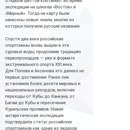
открыли шестой континент во время 
экспедиции на шлюпах «Восток» и 
«Мирный». Тогда на карту были 
нанесены новые земли, многие из 
которых получили русские названия.
Спустя два века российские 
спортсмены вновь вышли в эти 
суровые воды, продолжив традицию 
первопроходцев — уже в формате 
экстремального спорта XXI века.
Для Попова и Аксенова это далеко не 
первые достижения. Ранее они 
установили более десяти мировых и 
национальных рекордов, включая 
переходы от Кубы до Канкуна, от 
Багам до Кубы и пересечение 
Курильских проливов. Новая 
антарктическая экспедиция 
подтвердила статус российских 
спортсменов как одних из лидеров 