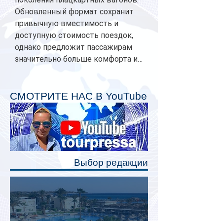
Обновленный формат сохранит
привычную вместимость и
доступную стоимость поездок,
однако предложит пассажирам
значительно больше комфорта и
личного пространства. Серийное
производство новых вагонов
планируется начать в 2027 году.
СМОТРИТЕ НАС В YouTube
Одним из главных нововведений
станут индивидуальные шторки у
каждого спального места. Они
позволят пассажирам закрыть свою
полку во время сна или отдыха,
Выбор редакции
создав ощуще