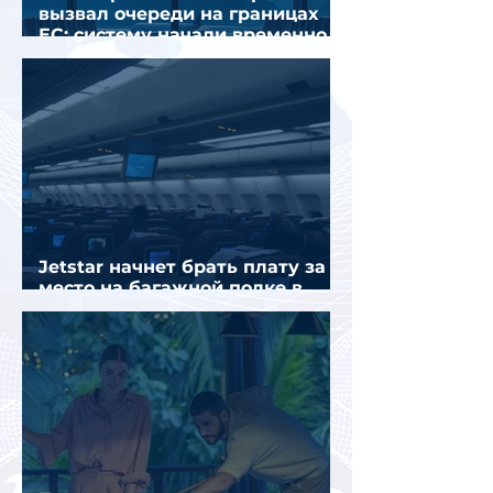
вызвал очереди на границах
ЕС: систему начали временно
отключать
Jetstar начнет брать плату за
место на багажной полке в
салоне самолета