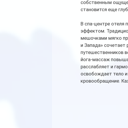
собственным ощущен
становится еще глуб
В спа-центре отеля 
эффектом. Традицио
мешочками мягко про
и Запада» сочетает
путешественников во
йога-массаж повышае
расслабляет и гарм
освобождает тело и 
кровообращение. Ка