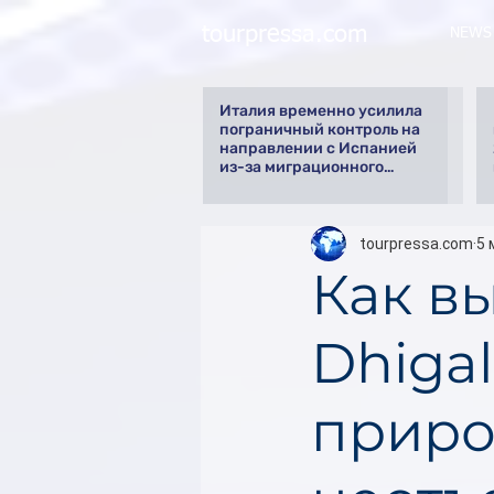
tourpressa.com
NEWS
Италия временно усилила
пограничный контроль на
направлении с Испанией
из-за миграционного
кризиса
tourpressa.com
5 
Как в
Dhigal
приро