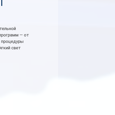
т
тельной 
программ — от 
: процедуры 
ягкий свет 