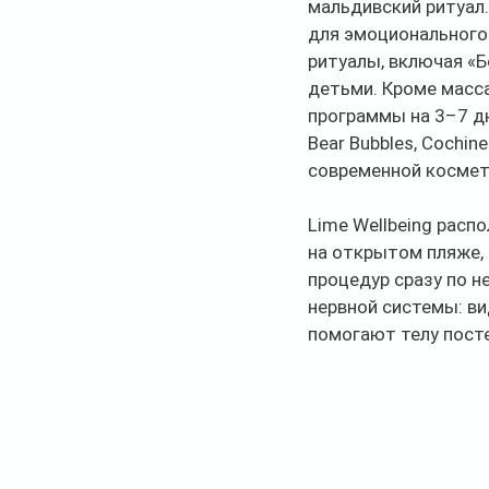
мальдивский ритуал.
для эмоционального 
ритуалы, включая «
детьми. Кроме масса
программы на 3–7 дн
Bear Bubbles, Cochin
современной космет
Lime Wellbeing расп
на открытом пляже, 
процедур сразу по н
нервной системы: ви
помогают телу посте