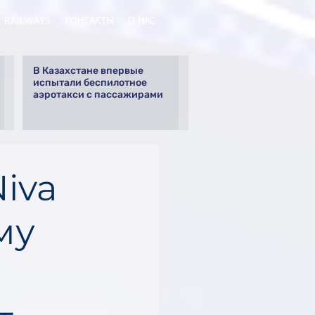
RAILWAYS
КОНТАКТЫ
О НАС
В Казахстане впервые
испытали беспилотное
аэротакси с пассажирами
iva
му