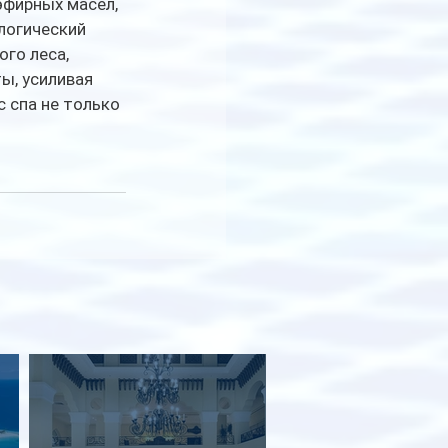
эфирных масел, 
логический 
го леса, 
ы, усиливая 
 спа не только 