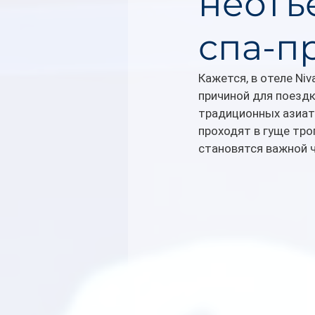
неотъ
спа-п
Кажется, в отеле Niv
причиной для поездк
традиционных азиатс
проходят в гуще тро
становятся важной 