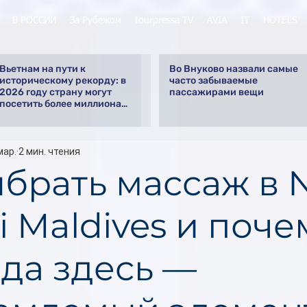
В РОССИИ
За Рубежом
tourpressa TV
AVIA
IT
HOTELS
Вьетнам на пути к
Во Внуково назвали самые
историческому рекорду: в
часто забываемые
2026 году страну могут
пассажирами вещи
посетить более миллиона
российских туристов
мар.
2 мин. чтения
ыбрать массаж в N
i Maldives и поче
да здесь —