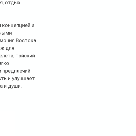
, отдых 
 концепцией и 
ными 
рмония Востока 
ж для 
лёта, тайский 
гко 
 предплечий 
ть и улучшает 
а и души.