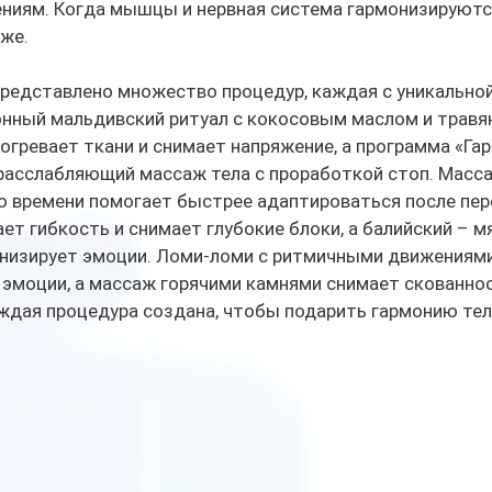
иям. Когда мышцы и нервная система гармонизируются
же. 
представлено множество процедур, каждая с уникальной
нный мальдивский ритуал с кокосовым маслом и травя
гревает ткани и снимает напряжение, а программа «Га
 расслабляющий массаж тела с проработкой стоп. Масса
 времени помогает быстрее адаптироваться после пере
т гибкость и снимает глубокие блоки, а балийский – мя
онизирует эмоции. Ломи-ломи с ритмичными движениями
эмоции, а массаж горячими камнями снимает скованнос
ждая процедура создана, чтобы подарить гармонию тел