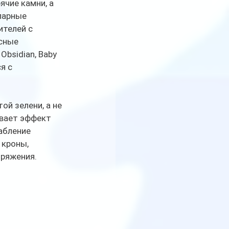
чие камни, а 
парные 
телей с 
сные 
bsidian, Baby 
я с 
ой зелени, а не 
ивает эффект 
абление 
 кроны, 
ряжения. 