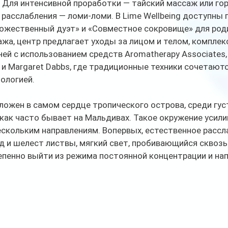
 Для интенсивной проработки — тайский массаж или горя
расслабления — ломи-ломи. В Lime Wellbeing доступны 
Божественный дуэт» и «Совместное сокровище» для роди
жа, центр предлагает уходы за лицом и телом, комплек
ей с использованием средств Aromatherapy Associates, O
e и Margaret Dabbs, где традиционные техники сочетаютс
ологией.
оложен в самом сердце тропического острова, среди густ
как часто бывает на Мальдивах. Такое окружение усил
ескольким направлениям. Вопервых, естественное рассл
д и шелест листвы, мягкий свет, пробивающийся сквозь
пенно выйти из режима постоянной концентрации и нап