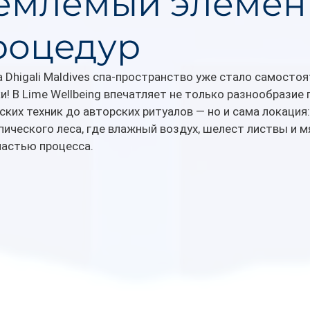
емлемый элемен
роцедур
a Dhigali Maldives спа-пространство уже стало самостоя
и! В Lime Wellbeing впечатляет не только разнообразие 
ких техник до авторских ритуалов — но и сама локация
пического леса, где влажный воздух, шелест листвы и м
частью процесса.