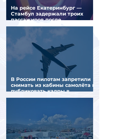
На рейсе Екатеринбург —
Стамбул задержали троих
пассажиров после
предполагаемой серии краж
В России пилотам запретили
снимать из кабины самолёта и
публиковать кадры в
интернете